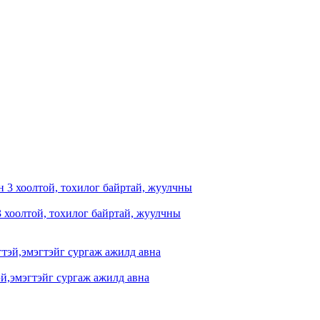
3 хоолтой, тохилог байртай, жуулчны
эй,эмэгтэйг сургаж ажилд авна