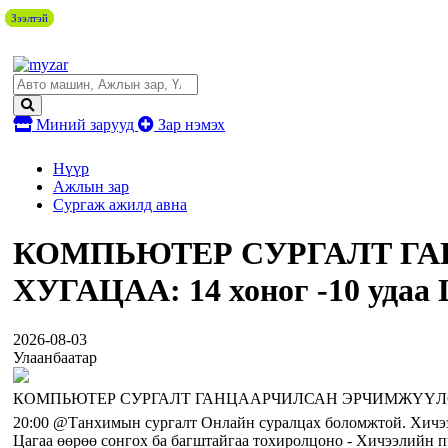
Зээлтэй
Зээлтэй
Зээлтэй
Зээлтэй
Зээлтэй
Зээлтэй
Зээлтэй
Зээлтэй
Миний зарууд
Зар нэмэх
Нүүр
Ажлын зар
Сургаж ажилд авна
КОМПЬЮТЕР СУРГАЛТ Г
ХУГАЦАА: 14 хоног -10 уд
2026-08-03
Улаанбаатар
КОМПЬЮТЕР СУРГАЛТ ГАНЦААРЧИЛСАН ЭРЧИМЖҮҮЛСЭН *ХИЧ
20:00 @Танхимын сургалт Онлайн суралцах боломжтой. Хичээл
Цагаа өөрөө сонгох ба багштайгаа тохиролцоно - Хичээлийн 