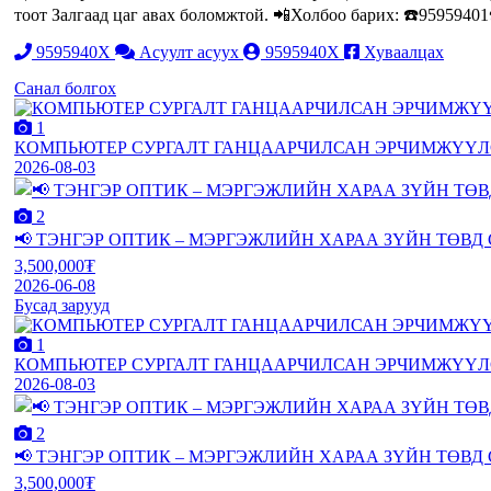
тоот Залгаад цаг авах боломжтой. 📲Холбоо барих: ☎️9595940
9595940X
Асуулт асуух
9595940X
Хуваалцах
Санал болгох
1
КОМПЬЮТЕР СУРГАЛТ ГАНЦААРЧИЛСАН ЭРЧИМЖҮҮЛСЭН 
2026-08-03
2
📢 ТЭНГЭР ОПТИК – МЭРГЭЖЛИЙН ХАРАА ЗҮЙН ТӨВД СУ
3,500,000₮
2026-06-08
Бусад зарууд
1
КОМПЬЮТЕР СУРГАЛТ ГАНЦААРЧИЛСАН ЭРЧИМЖҮҮЛСЭН 
2026-08-03
2
📢 ТЭНГЭР ОПТИК – МЭРГЭЖЛИЙН ХАРАА ЗҮЙН ТӨВД СУ
3,500,000₮