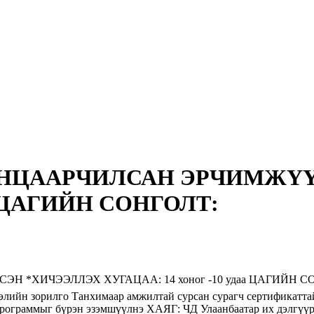
АНЦААРЧИЛСАН ЭРЧИМЖҮҮ
аа ЦАГИЙН СОНГОЛТ:
ЭЭЛЛЭХ ХУГАЦАА: 14 хоног -10 удаа ЦАГИЙН СОНГОЛТ: 🕙
ийн зорилго Танхимаар амжилтай сурсан сурагч сертификаттай
программыг бүрэн эзэмшүүлнэ ХАЯГ: ЧД Улаанбаатар их дэлгүүр