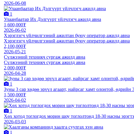
2026-06-08
1
Улаанбаатар Их Дэлгүүрт үйлчлэгч ажилд авна
1,600,000₮
2026-06-02
Хэрэглэгч үйлчилгээний ажилтан буюу оператор ажилд авна
Хэрэглэгч үйлчилгээний ажилтан буюу оператор ажилд авна
2,100,000₮
2026-05-21
Сүлжээний техникч сургаж ажилд авна
Сүлжээний техникч сургаж ажилд авна
2,000,000₮
2026-04-28
1
Зуны 3 сар хөдөө эрүүл агаарт, найрсаг хамт олонтой, өдрийн 
1,500,000₮
2026-04-02
1
Хөх хотод тоглогдох морин шоу тоглолтонд 18-30 насны эрэгт
2026-03-03
1