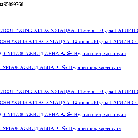
1☎️95899768
*ХИЧЭЭЛЛЭХ ХУГАЦАА: 14 хоног -10 удаа ЦАГИЙН С
РГАЖ АЖИЛД АВНА 📢 👓 Нүдний шил, хараа зүйн
*ХИЧЭЭЛЛЭХ ХУГАЦАА: 14 хоног -10 удаа ЦАГИЙН С
РГАЖ АЖИЛД АВНА 📢 👓 Нүдний шил, хараа зүйн