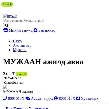
Зээлтэй
Зээлтэй
Зээлтэй
Зээлтэй
Зээлтэй
Зээлтэй
Зээлтэй
Зээлтэй
Миний зарууд
Зар нэмэх
Нүүр
Ажлын зар
Мужаан
МУЖААН ажилд авна
2 сая ₮
Зээлтэй
2025-07-22
Улаанбаатар
МУЖААН ажилд авна.
8001015X
Асуулт асуух
8001015X
Хуваалцах
Бүх Банкны Харилцагч