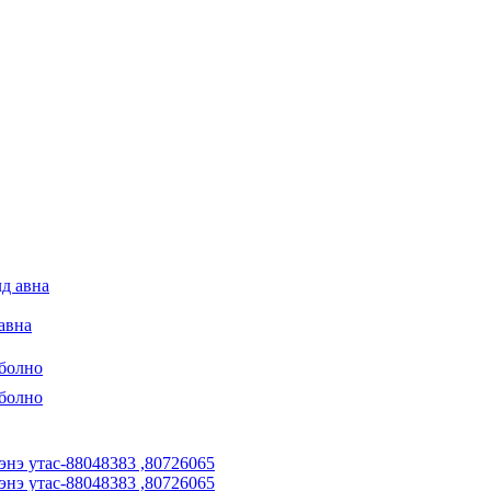
авна
 болно
 болно
энэ утас-88048383 ,80726065
энэ утас-88048383 ,80726065