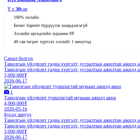
₮ x
30
сар
100% онлайн
Бичиг баримт бүрдүүлэх шаардлагагүй
Зээлийн өргөдлийн хураамж 0₮
40 сая төгрөг хүртэлх зээлийг 1 минутад
Санал болгох
Тавилгын үйлдвэрт гадна хүргэлт, угсралтын ажилтан ажилд 
Тавилгын үйлдвэрт гадна хүргэлт, угсралтын ажилтан ажилд 
3,000,000₮
2026-06-17
1
Тавилгын үйлдвэрт туршлагтай мужаан ажилд авна
4,000,000₮
2026-05-16
Бусад зарууд
Тавилгын үйлдвэрт гадна хүргэлт, угсралтын ажилтан ажилд 
Тавилгын үйлдвэрт гадна хүргэлт, угсралтын ажилтан ажилд 
3,000,000₮
2026-06-17