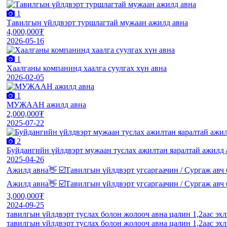
1
Тавилгын үйлдвэрт туршлагтай мужаан ажилд авна
4,000,000₮
2026-05-16
1
Хаалганы компанинд хаалга суулгах хүн авна
2026-02-05
1
МУЖААН ажилд авна
2,000,000₮
2025-07-22
2
Буйдангийн үйлдвэрт мужаан туслах ажилтан яаралтай ажилд 
2025-04-26
Ажилд авна👋 ☑️Тавилгын үйлдвэрт угсаргаачин / Сургаж авч
Ажилд авна👋 ☑️Тавилгын үйлдвэрт угсаргаачин / Сургаж авч
3,000,000₮
2024-09-25
тавилгын үйлдвэрт туслах болон жолооч авна цалин 1,2аас эхл
тавилгын үйлдвэрт туслах болон жолооч авна цалин 1,2аас эхл