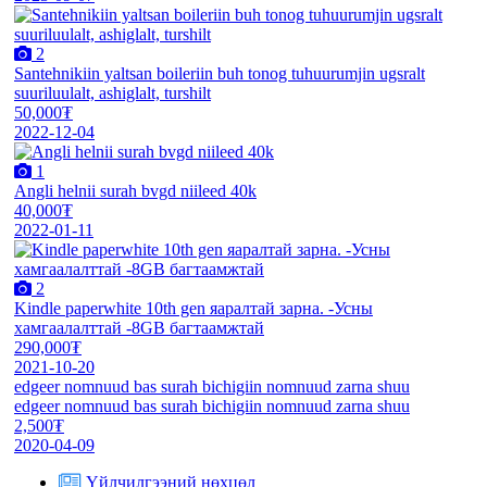
2
Santehnikiin yaltsan boileriin buh tonog tuhuurumjin ugsralt
suuriluulalt, ashiglalt, turshilt
50,000₮
2022-12-04
1
Angli helnii surah bvgd niileed 40k
40,000₮
2022-01-11
2
Kindle paperwhite 10th gen яаралтай зарна. -Усны
хамгаалалттай -8GB багтаамжтай
290,000₮
2021-10-20
edgeer nomnuud bas surah bichigiin nomnuud zarna shuu
edgeer nomnuud bas surah bichigiin nomnuud zarna shuu
2,500₮
2020-04-09
Үйлчилгээний нөхцөл