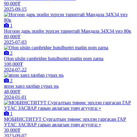
90,000₮
2025-09-15
1
Ногоон дарь эхийн зүрхэн таринтай Мандала 34Х34 үнэ 80к
80,000₮
2025-07-03
2
Olon ulsiin cambridge hutulburtei matiin nom zarna
100,000₮
2024-07-22
2
япон ханз хялбар сурах нь
48,000₮
2024-01-01
1
МОБИНСТИТУТ Сургалтын төвөөс эрхлэн гаргасан ГАР
УТАС ЗАСВАР гарын авлагын товч агуулга: •
30,000₮
2023-09-07