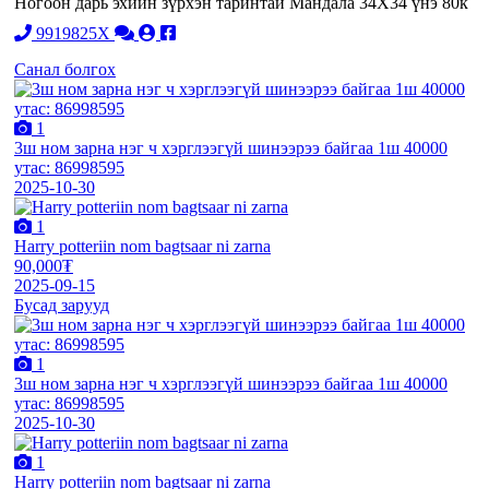
Ногоон дарь эхийн зүрхэн таринтай Мандала 34Х34 үнэ 80к
9919825X
Санал болгох
1
3ш ном зарна нэг ч хэрглээгүй шинээрээ байгаа 1ш 40000
утас: 86998595
2025-10-30
1
Harry potteriin nom bagtsaar ni zarna
90,000₮
2025-09-15
Бусад зарууд
1
3ш ном зарна нэг ч хэрглээгүй шинээрээ байгаа 1ш 40000
утас: 86998595
2025-10-30
1
Harry potteriin nom bagtsaar ni zarna