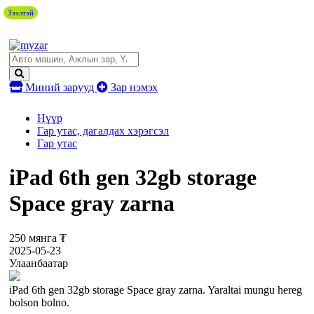
Зээлтэй
Миний зарууд
Зар нэмэх
Нүүр
Гар утас, дагалдах хэрэгсэл
Гар утас
iPad 6th gen 32gb storage
Space gray zarna
250 мянга ₮
2025-05-23
Улаанбаатар
iPad 6th gen 32gb storage Space gray zarna. Yaraltai mungu hereg
bolson bolno.