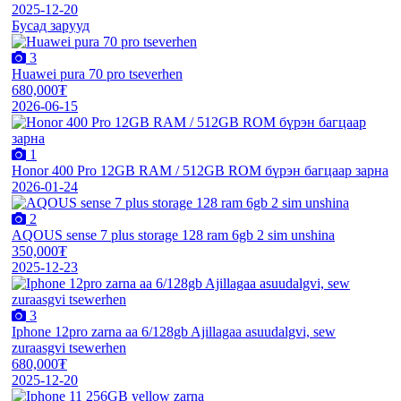
2025-12-20
Бусад зарууд
3
Huawei pura 70 pro tseverhen
680,000₮
2026-06-15
1
Honor 400 Pro 12GB RAM / 512GB ROM бүрэн багцаар зарна
2026-01-24
2
AQOUS sense 7 plus storage 128 ram 6gb 2 sim unshina
350,000₮
2025-12-23
3
Iphone 12pro zarna aa 6/128gb Ajillagaa asuudalgvi, sew
zuraasgvi tsewerhen
680,000₮
2025-12-20