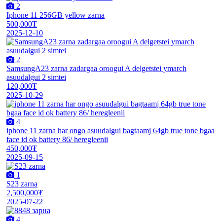
2
Iphone 11 256GB yellow zarna
500,000₮
2025-12-10
2
SamsungA23 zarna zadargaa oroogui A delgetstei ymarch
asuudalgui 2 simtei
120,000₮
2025-10-29
4
iphone 11 zarna har ongo asuudalgui bagtaamj 64gb true tone bgaa
face id ok battery 86/ heregleenii
450,000₮
2025-09-15
1
S23 zarna
2,500,000₮
2025-07-22
4