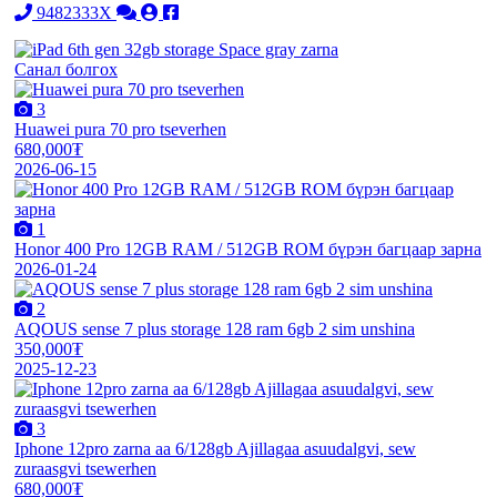
9482333X
Санал болгох
3
Huawei pura 70 pro tseverhen
680,000₮
2026-06-15
1
Honor 400 Pro 12GB RAM / 512GB ROM бүрэн багцаар зарна
2026-01-24
2
AQOUS sense 7 plus storage 128 ram 6gb 2 sim unshina
350,000₮
2025-12-23
3
Iphone 12pro zarna aa 6/128gb Ajillagaa asuudalgvi, sew
zuraasgvi tsewerhen
680,000₮