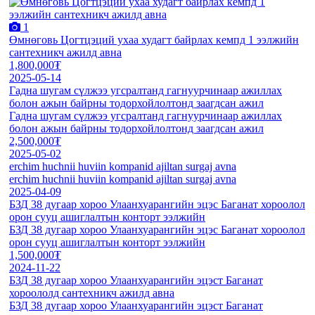
1
Өмнөговь Цогтцэций ухаа худагт байрлах кемпд 1 ээлжийн
сантехникч ажилд авна
1,800,000₮
2025-05-14
Гадна шугам сүлжээ угсралтанд гагнуурчинаар ажиллах
болон ажын байрны тодорхойлолтонд заагдсан ажил
Гадна шугам сүлжээ угсралтанд гагнуурчинаар ажиллах
болон ажын байрны тодорхойлолтонд заагдсан ажил
2,500,000₮
2025-05-02
erchim huchnii huviin kompanid ajiltan surgaj avna
erchim huchnii huviin kompanid ajiltan surgaj avna
2025-04-09
БЗД 38 дугаар хороо Улаанхуарангийн эцэс Баганат хороолол
орон сууц ашиглалтын конторт ээлжийн
БЗД 38 дугаар хороо Улаанхуарангийн эцэс Баганат хороолол
орон сууц ашиглалтын конторт ээлжийн
1,500,000₮
2024-11-22
БЗД 38 дугаар хороо Улаанхуарангийн эцэст Баганат
хороололд сантехникч ажилд авна
БЗД 38 дугаар хороо Улаанхуарангийн эцэст Баганат