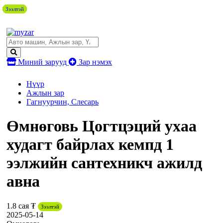
Зээлтэй
Зээлтэй
Зээлтэй
Зээлтэй
Зээлтэй
Зээлтэй
Зээлтэй
Миний зарууд
Зар нэмэх
Нүүр
Ажлын зар
Гагнуурчин, Слесарь
Өмнөговь Цогтцэций ухаа
худагт байрлах кемпд 1
ээлжийн сантехникч ажилд
авна
1.8 сая ₮
Зээлтэй
2025-05-14