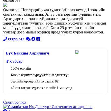
Өмнөговь
Өмнөговь Цогтцэций ухаа худагт байрлах кемпд 1 ээлжийн
сантехникч ажилд авна. Залуу бага зэргийн туршлагатай.
Архи дарс хэргэлдэггүй, ажил тасдаад явахгүй
хариуцлагатай тууштай, өсөн дэвших хүсэлтэй хэн ч байсан
манай үүд хаалга нээлттэй. Хотд 25-р эмийн сангийн
уулзвар дээр манай оффисд ирээд уулзах бүрэн боломжтой.
8689524X
Бүх Банкны Харилцагч
₮ x
30
сар
100% онлайн
Бичиг баримт бүрдүүлэх шаардлагагүй
Зээлийн өргөдлийн хураамж 0₮
40 сая төгрөг хүртэлх зээлийг 1 минутад
Санал болгох