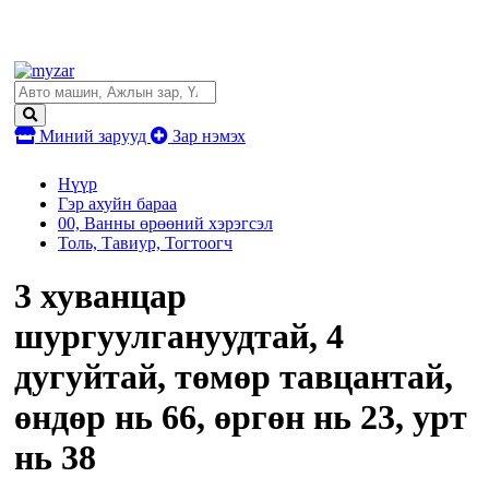
Миний зарууд
Зар нэмэх
Нүүр
Гэр ахуйн бараа
00, Ванны өрөөний хэрэгсэл
Толь, Тавиур, Тогтоогч
3 хуванцар
шургуулгануудтай, 4
дугуйтай, төмөр тавцантай,
өндөр нь 66, өргөн нь 23, урт
нь 38