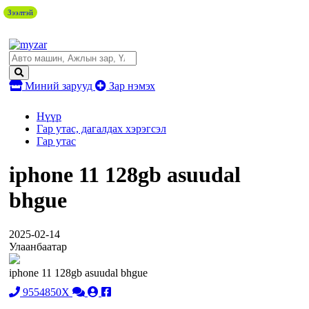
Зээлтэй
Миний зарууд
Зар нэмэх
Нүүр
Гар утас, дагалдах хэрэгсэл
Гар утас
iphone 11 128gb asuudal
bhgue
2025-02-14
Улаанбаатар
iphone 11 128gb asuudal bhgue
9554850X