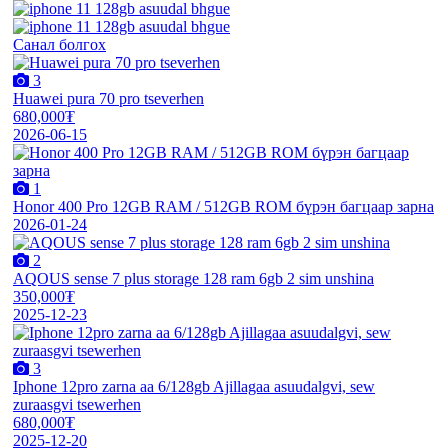
Санал болгох
3
Huawei pura 70 pro tseverhen
680,000₮
2026-06-15
1
Honor 400 Pro 12GB RAM / 512GB ROM бүрэн багцаар зарна
2026-01-24
2
AQOUS sense 7 plus storage 128 ram 6gb 2 sim unshina
350,000₮
2025-12-23
3
Iphone 12pro zarna aa 6/128gb Ajillagaa asuudalgvi, sew
zuraasgvi tsewerhen
680,000₮
2025-12-20