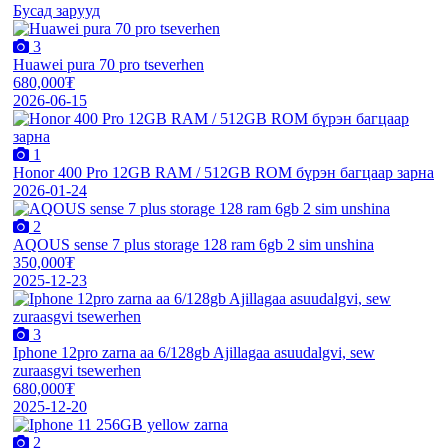
Бусад зарууд
3
Huawei pura 70 pro tseverhen
680,000₮
2026-06-15
1
Honor 400 Pro 12GB RAM / 512GB ROM бүрэн багцаар зарна
2026-01-24
2
AQOUS sense 7 plus storage 128 ram 6gb 2 sim unshina
350,000₮
2025-12-23
3
Iphone 12pro zarna aa 6/128gb Ajillagaa asuudalgvi, sew
zuraasgvi tsewerhen
680,000₮
2025-12-20
2