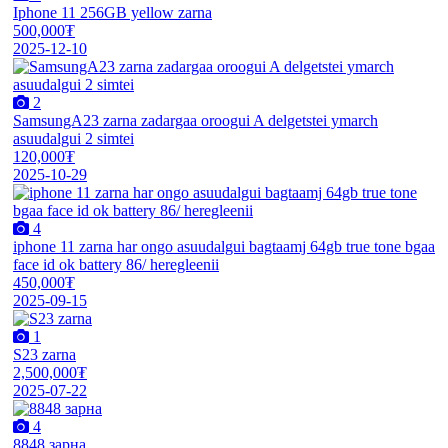
Iphone 11 256GB yellow zarna
500,000₮
2025-12-10
2
SamsungA23 zarna zadargaa oroogui A delgetstei ymarch
asuudalgui 2 simtei
120,000₮
2025-10-29
4
iphone 11 zarna har ongo asuudalgui bagtaamj 64gb true tone bgaa
face id ok battery 86/ heregleenii
450,000₮
2025-09-15
1
S23 zarna
2,500,000₮
2025-07-22
4
8848 зарна