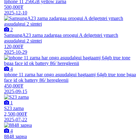
Iphone 11 256GB yellow zarna
500,000₮
2025-12-10
2
SamsungA23 zarna zadargaa oroogui A delgetstei ymarch
asuudalgui 2 simtei
120,000₮
2025-10-29
4
iphone 11 zarna har ongo asuudalgui bagtaamj 64gb true tone bgaa
face id ok battery 86/ heregleenii
450,000₮
2025-09-15
1
S23 zarna
2,500,000₮
2025-07-22
4
8848 зарна