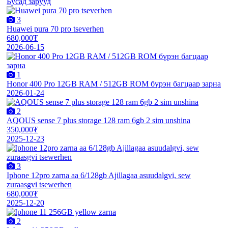
Бусад зарууд
3
Huawei pura 70 pro tseverhen
680,000₮
2026-06-15
1
Honor 400 Pro 12GB RAM / 512GB ROM бүрэн багцаар зарна
2026-01-24
2
AQOUS sense 7 plus storage 128 ram 6gb 2 sim unshina
350,000₮
2025-12-23
3
Iphone 12pro zarna aa 6/128gb Ajillagaa asuudalgvi, sew
zuraasgvi tsewerhen
680,000₮
2025-12-20
2