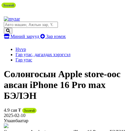
Зээлтэй
Миний зарууд
Зар нэмэх
Нүүр
Гар утас, дагалдах хэрэгсэл
Гар утас
Солонгосын Apple store-оос
авсан iPhone 16 Pro max
БЭЛЭН
4.9 сая ₮
Зээлтэй
2025-02-10
Улаанбаатар