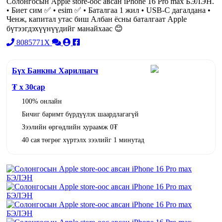
Солонгосын Apple store-оос авсан iPhone 16 Pro max БЭЛЭН.
• Биет сим ✅ • esim ✅ • Баталгаа 1 жил • USB-C дагалдана •
Ченж, капитал утас биш Албан ёсны баталгаат Apple
бүтээгдэхүүнүүдийг манайхаас 😊
8085771X
Бүх Банкны Харилцагч
₮ x
30
сар
100% онлайн
Бичиг баримт бүрдүүлэх шаардлагагүй
Зээлийн өргөдлийн хураамж 0₮
40 сая төгрөг хүртэлх зээлийг 1 минутад