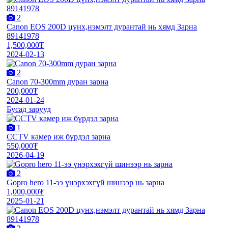
2
Canon EOS 200D цүнх,нэмэлт дурантай нь хямд Зарна
89141978
1,500,000₮
2024-02-13
2
Canon 70-300mm дуран зарна
200,000₮
2024-01-24
Бусад зарууд
1
CCTV камер иж бүрдэл зарна
550,000₮
2026-04-19
2
Gopro hero 11-ээ үнэрхэхгүй шинээр нь зарна
1,000,000₮
2025-01-21