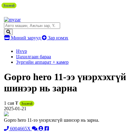
Зээлтэй
Зээлтэй
Зээлтэй
Зээлтэй
Зээлтэй
Зээлтэй
Миний зарууд
Зар нэмэх
Нүүр
Цахилгаан бараа
Зургийн аппарат + камер
Gopro hero 11-ээ үнэрхэхгүй
шинээр нь зарна
1 сая ₮
Зээлтэй
2025-01-21
Gopro hero 11-ээ үнэрхэхгүй шинээр нь зарна.
6004665X