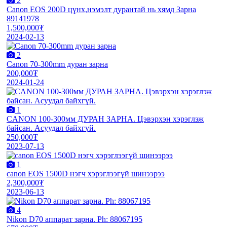
2
Canon EOS 200D цүнх,нэмэлт дурантай нь хямд Зарна
89141978
1,500,000₮
2024-02-13
2
Canon 70-300mm дуран зарна
200,000₮
2024-01-24
1
CANON 100-300мм ДУРАН ЗАРНА. Цэвэрхэн хэрэглэж
байсан. Асуудал байхгүй.
250,000₮
2023-07-13
1
canon EOS 1500D нэгч хэрэглээгүй шинээрээ
2,300,000₮
2023-06-13
4
Nikon D70 аппарат зарна. Ph: 88067195