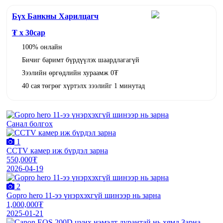
Бүх Банкны Харилцагч
₮ x
30
сар
100% онлайн
Бичиг баримт бүрдүүлэх шаардлагагүй
Зээлийн өргөдлийн хураамж 0₮
40 сая төгрөг хүртэлх зээлийг 1 минутад
Санал болгох
1
CCTV камер иж бүрдэл зарна
550,000₮
2026-04-19
2
Gopro hero 11-ээ үнэрхэхгүй шинээр нь зарна
1,000,000₮
2025-01-21