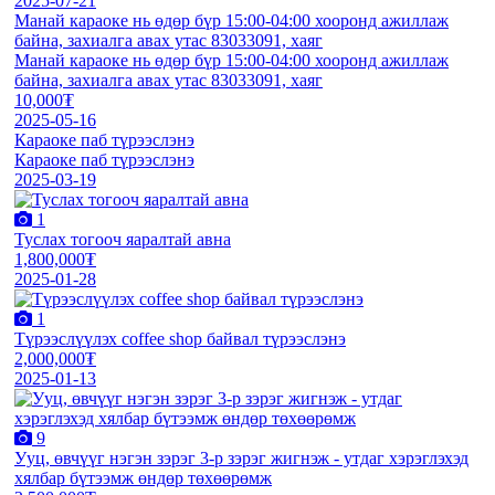
2025-07-21
Манай караоке нь өдөр бүр 15:00-04:00 хооронд ажиллаж
байна, захиалга авах утас 83033091, хаяг
Манай караоке нь өдөр бүр 15:00-04:00 хооронд ажиллаж
байна, захиалга авах утас 83033091, хаяг
10,000₮
2025-05-16
Караоке паб түрээслэнэ
Караоке паб түрээслэнэ
2025-03-19
1
Туслах тогооч яаралтай авна
1,800,000₮
2025-01-28
1
Түрээслүүлэх coffee shop байвал түрээслэнэ
2,000,000₮
2025-01-13
9
Ууц, өвчүүг нэгэн зэрэг 3-р зэрэг жигнэж - утдаг хэрэглэхэд
хялбар бүтээмж өндөр төxөөрөмж