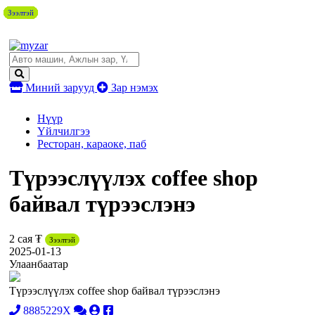
Зээлтэй
Зээлтэй
Зээлтэй
Зээлтэй
Зээлтэй
Зээлтэй
Зээлтэй
Зээлтэй
Зээлтэй
Миний зарууд
Зар нэмэх
Нүүр
Үйлчилгээ
Ресторан, караоке, паб
Түрээслүүлэх coffee shop
байвал түрээслэнэ
2 сая ₮
Зээлтэй
2025-01-13
Улаанбаатар
Түрээслүүлэх coffee shop байвал түрээслэнэ
8885229X