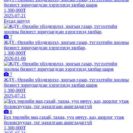
бизнест зориулагдсан хэрэглэхэд хялбар шарж
1,300,000₮
2025-07-21
Бусад зарууд
7
ЖДҮ- Өрхийн үйлдвэрлэл, зоогын газар, түгээлтийн хоолны
бизнест зориулагдсан хэрэглэхэд хялбар,
1,300,000₮
2026-01-06
7
ЖДҮ- Өрхийн үйлдвэрлэл, зоогын газар, түгээлтийн хоолны
бизнест зориулагдсан хэрэглэхэд хялбар шарж
1,300,000₮
2025-07-21
8
Бүх төрлийн мах,гаxай, таxиа, ууц өвчүү, каз, шорлог утаж
боловсруулах, тог цахилгаан ашигладаггүй
1,300,000₮