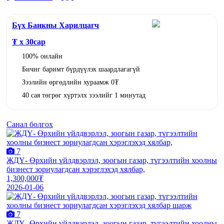
Бүх Банкны Харилцагч
₮ x
30
сар
100% онлайн
Бичиг баримт бүрдүүлэх шаардлагагүй
Зээлийн өргөдлийн хураамж 0₮
40 сая төгрөг хүртэлх зээлийг 1 минутад
Санал болгох
7
ЖДҮ- Өрхийн үйлдвэрлэл, зоогын газар, түгээлтийн хоолны
бизнест зориулагдсан хэрэглэхэд хялбар,
1,300,000₮
2026-01-06
7
ЖДҮ- Өрхийн үйлдвэрлэл, зоогын газар, түгээлтийн хоолны