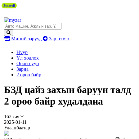
Зээлтэй
Миний зарууд
Зар нэмэх
Нүүр
Үл хөдлөх
Орон сууц
Зарна
2 өрөө байр
БЗД цайз захын баруун талд
2 өрөө байр худалдана
162 сая ₮
2025-01-11
Улаанбаатар