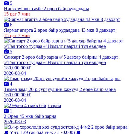
5
Нисэх winner castle 2 өрөө байр худалдана
15 цаг 7 мин
6
Яармаг агарта 2 өрөө байр худалдана 43 мкв 8 давхарт
15 цаг 7 мин
5
Сансарт 2 өрөө байр зарна ✅5 давхар байрны 4 давхарт
✅Гал тогоо тусдаа ✅Нэмэлт паартай тул өвөлдөө
180,000,000₮
2026-08-04
4
Төмөр замд 20-р сургуулийн хажууд 2 өрөө байр зарна
160,000,000₮
2026-08-04
1
2 Өрөө 45 мкв байр зарна
2026-08-03