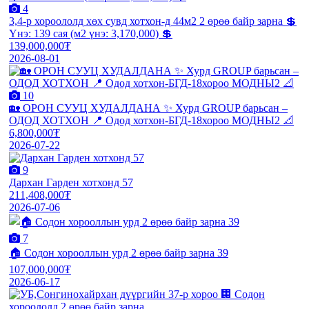
4
3,4-р хороололд хөх сувд хотхон-д 44м2 2 өрөө байр зарна 💲
Үнэ: 139 сая (м2 үнэ: 3,170,000) 💲
139,000,000₮
2026-08-01
10
🏡 ОРОН СУУЦ ХУДАЛДАНА ✨ Хурд GROUP барьсан –
ОДОД ХОТХОН 📍 Одод хотхон-БГД-18хороо МОДНЫ2 📐
6,800,000₮
2026-07-22
9
Дархан Гарден хотхонд 57
211,408,000₮
2026-07-06
7
🏠 Содон хорооллын урд 2 өрөө байр зарна 39
107,000,000₮
2026-06-17