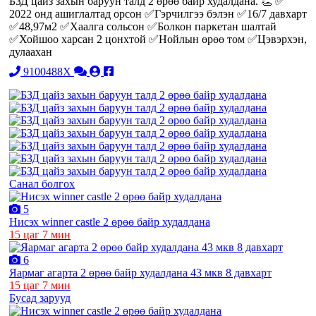
БЗД цайз захын баруун талд 2 өрөө байр худалдана. 👏 ✅
2022 онд ашиглалтад орсон ✅Гэрчилгээ бэлэн ✅16/7 давхарт
✅48,97м2 ✅Хаалга сольсон ✅Болкон паркетан шалтай
✅Хойшоо харсан 2 цонхтой ✅Нойлын өрөө том ✅Цэвэрхэн,
дулаахан
9100488X
Санал болгох
5
Нисэх winner castle 2 өрөө байр худалдана
15 цаг 7 мин
6
Яармаг агарта 2 өрөө байр худалдана 43 мкв 8 давхарт
15 цаг 7 мин
Бусад зарууд