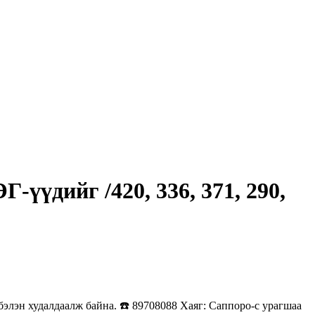
үдийг /420, 336, 371, 290,
эн худалдаалж байна. ☎️ 89708088 Хаяг: Саппоро-с урагшаа