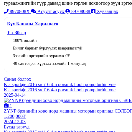
гурвалжингийн гүүр даваад шинэ гэрлэн дохиогоор зүү
8970808X
Асуулт асуух
89708088
Хуваалцах
Бүх Банкны Харилцагч
₮ x
30
сар
100% онлайн
Бичиг баримт бүрдүүлэх шаардлагагүй
Зээлийн өргөдлийн хураамж 0₮
40 сая төгрөг хүртэлх зээлийг 1 минутад
Санал болгох
Kia sportaje 2016 srdi16 4-n porsunk hooh pomp turbin vne
Kia sportaje 2016 srdi16 4-n porsunk hooh pomp turbin vne
2025-04-14
1
ZYNP брэндийн хово норд машины моторын оригнал СЭЛБЭГ-үүд
1,200,000₮
2024-12-03
Бусад зарууд