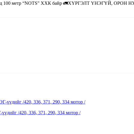
н эргээд 100 метр “NOTS” ХХК байр 🚛ХҮРГЭЛТ ҮНЭГҮЙ, О
ийг /420, 336, 371, 290, 334 мотор /