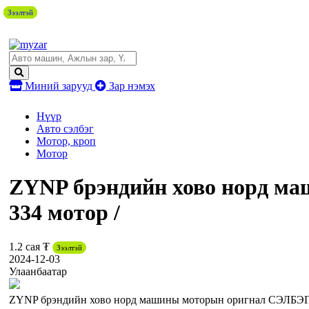
Зээлтэй
Зээлтэй
Зээлтэй
Зээлтэй
Зээлтэй
Зээлтэй
Зээлтэй
Миний зарууд
Зар нэмэх
Нүүр
Авто сэлбэг
Мотор, кроп
Мотор
ZYNP брэндийн хово норд маш
334 мотор /
1.2 сая ₮
Зээлтэй
2024-12-03
Улаанбаатар
ZYNP брэндийн хово норд машины моторын оригнал СЭЛБЭГ-үү