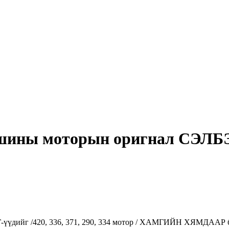
ины моторын оригнал СЭЛБЭГ-ү
дийг /420, 336, 371, 290, 334 мотор / ХАМГИЙН ХЯМДААР бэл