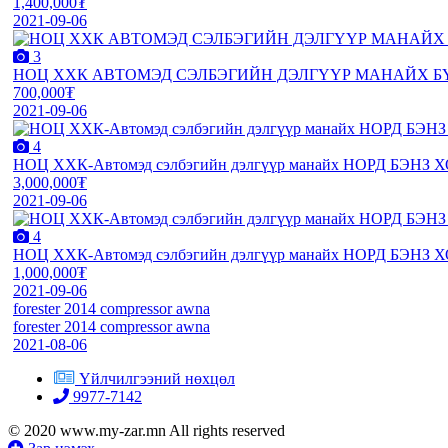
1,400,000₮
2021-09-06
3
НОЦ ХХК АВТОМЭД СЭЛБЭГИЙН ДЭЛГҮҮР МАНАЙХ БҮ
700,000₮
2021-09-06
4
НОЦ ХХК-Автомэд сэлбэгийн дэлгүүр манайх НОРД БЭНЗ Х
3,000,000₮
2021-09-06
4
НОЦ ХХК-Автомэд сэлбэгийн дэлгүүр манайх НОРД БЭНЗ Х
1,000,000₮
2021-09-06
forester 2014 compressor awna
forester 2014 compressor awna
2021-08-06
Үйлчилгээний нөхцөл
9977-7142
© 2020 www.my-zar.mn All rights reserved