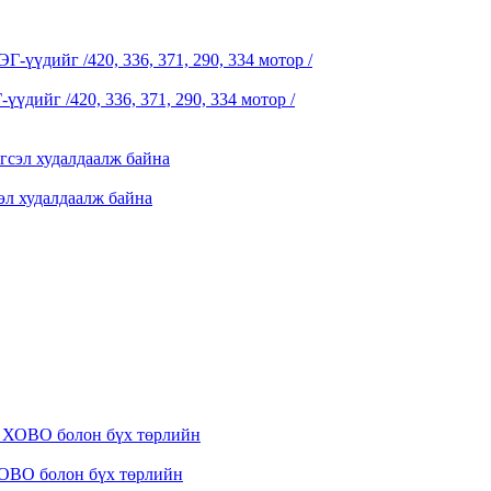
ийг /420, 336, 371, 290, 334 мотор /
эл худалдаалж байна
ОВО болон бүх төрлийн