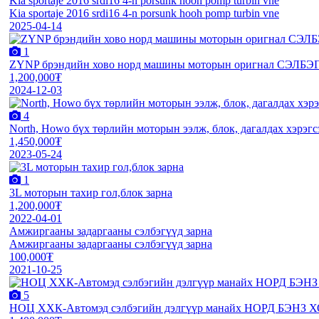
Kia sportaje 2016 srdi16 4-n porsunk hooh pomp turbin vne
Kia sportaje 2016 srdi16 4-n porsunk hooh pomp turbin vne
2025-04-14
1
ZYNP брэндийн хово норд машины моторын оригнал СЭЛБЭГ-үүд
1,200,000₮
2024-12-03
4
North, Howo бүх төрлийн моторын ээлж, блок, дагалдах хэрэгс
1,450,000₮
2023-05-24
1
3L моторын тахир гол,блок зарна
1,200,000₮
2022-04-01
Амжиргааны задаргааны сэлбэгүүд зарна
Амжиргааны задаргааны сэлбэгүүд зарна
100,000₮
2021-10-25
5
НОЦ ХХК-Автомэд сэлбэгийн дэлгүүр манайх НОРД БЭНЗ Х