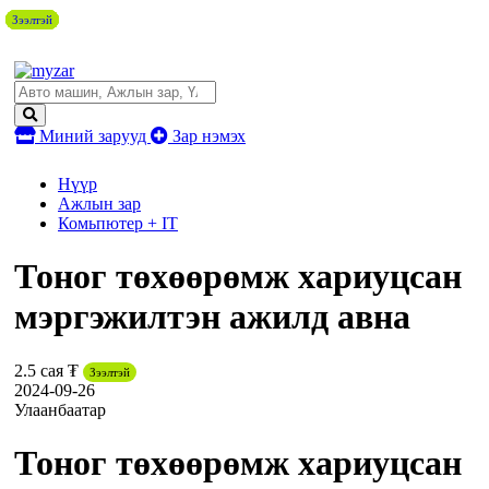
Зээлтэй
Зээлтэй
Зээлтэй
Зээлтэй
Зээлтэй
Зээлтэй
Зээлтэй
Миний зарууд
Зар нэмэх
Нүүр
Ажлын зар
Комьпютер + IT
Тоног төхөөрөмж хариуцсан
мэргэжилтэн ажилд авна
2.5 сая ₮
Зээлтэй
2024-09-26
Улаанбаатар
Тоног төхөөрөмж хариуцсан