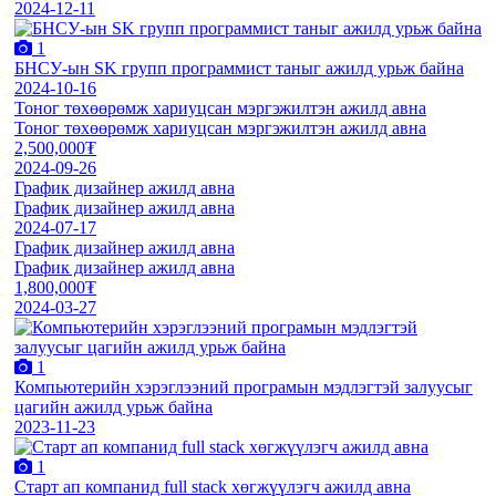
2024-12-11
1
БНСУ-ын SK групп программист таныг ажилд урьж байна
2024-10-16
Тоног төхөөрөмж хариуцсан мэргэжилтэн ажилд авна
Тоног төхөөрөмж хариуцсан мэргэжилтэн ажилд авна
2,500,000₮
2024-09-26
График дизайнер ажилд авна
График дизайнер ажилд авна
2024-07-17
График дизайнер ажилд авна
График дизайнер ажилд авна
1,800,000₮
2024-03-27
1
Компьютерийн хэрэглээний програмын мэдлэгтэй залуусыг
цагийн ажилд урьж байна
2023-11-23
1
Старт ап компанид full stack хөгжүүлэгч ажилд авна