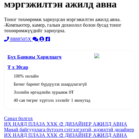
мэргэжилтэн ажилд авна
Тоног төхөөрөмж хариуцсан мэргэжилтэн ажилд авна.
-Компьютер, камер, галын дохиолол болон бусад тоног
төхөөрөмжүүдийг хариуцна.
8888505X
Бүх Банкны Харилцагч
₮ x
30
сар
100% онлайн
Бичиг баримт бүрдүүлэх шаардлагагүй
Зээлийн өргөдлийн хураамж 0₮
40 сая төгрөг хүртэлх зээлийг 1 минутад
Санал болгох
ИХ НАЯД ПЛАЗА ХХК 🎨 ДИЗАЙНЕР АЖИЛД АВНА
Манай байгууллага бүтээлч сэтгэлгээтэй, идэвхтэй дизайнер
ИХ НАЯД ПЛАЗА ХХК 🎨 ДИЗАЙНЕР АЖИЛД АВНА