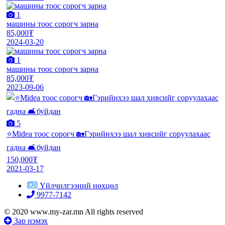
1
машины тоос сорогч зарна
85,000₮
2024-03-20
1
машины тоос сорогч зарна
85,000₮
2023-09-06
5
⭐️Midea тоос сорогч 🏡Гэрийнхээ шал хивсийг соруулахаас
гадна 🛋буйдан
150,000₮
2021-03-17
Үйлчилгээний нөхцөл
9977-7142
© 2020 www.my-zar.mn All rights reserved
Зар нэмэх