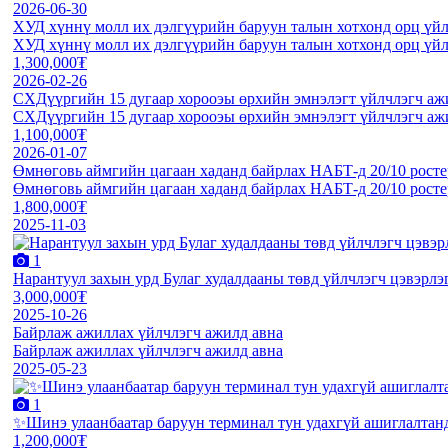
2026-06-30
ХУД хүннү молл их дэлгүүрийн баруун талын хотхонд орц үйл
ХУД хүннү молл их дэлгүүрийн баруун талын хотхонд орц үйл
1,300,000₮
2026-02-26
СХДүүргийн 15 дугаар хорооэы өрхийн эмнэлэгт үйлчлэгч аж
СХДүүргийн 15 дугаар хорооэы өрхийн эмнэлэгт үйлчлэгч аж
1,100,000₮
2026-01-07
Өмнөговь аймгийн цагаан хаданд байрлах НАБТ-д 20/10 росте
Өмнөговь аймгийн цагаан хаданд байрлах НАБТ-д 20/10 росте
1,800,000₮
2025-11-03
1
Нарантуул захын урд Булаг худалдааны төвд үйлчлэгч цэвэрлэ
3,000,000₮
2025-10-26
Байрлаж ажиллах үйлчлэгч ажилд авна
Байрлаж ажиллах үйлчлэгч ажилд авна
2025-05-23
1
✨Шинэ улаанбаатар баруун терминал тун удахгүй ашиглалтанд
1,200,000₮