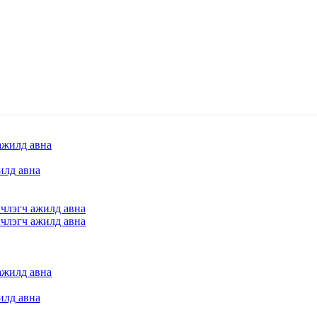
илд авна
члэгч ажилд авна
члэгч ажилд авна
илд авна