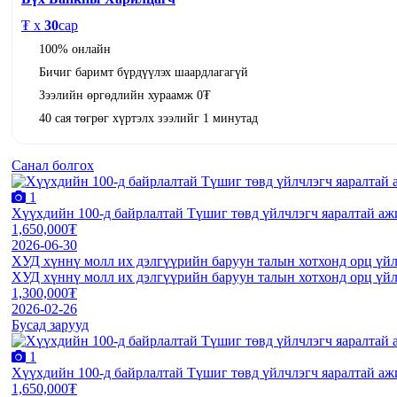
₮ x
30
сар
100% онлайн
Бичиг баримт бүрдүүлэх шаардлагагүй
Зээлийн өргөдлийн хураамж 0₮
40 сая төгрөг хүртэлх зээлийг 1 минутад
Санал болгох
1
Хүүхдийн 100-д байрлалтай Түшиг төвд үйлчлэгч яаралтай аж
1,650,000₮
2026-06-30
ХУД хүннү молл их дэлгүүрийн баруун талын хотхонд орц үйл
ХУД хүннү молл их дэлгүүрийн баруун талын хотхонд орц үйл
1,300,000₮
2026-02-26
Бусад зарууд
1
Хүүхдийн 100-д байрлалтай Түшиг төвд үйлчлэгч яаралтай аж
1,650,000₮