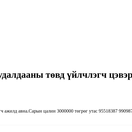
удалдааны төвд үйлчлэгч цэвэ
гч ажилд авна.Сарын цалин 3000000 төгрөг утас 95518387 99098