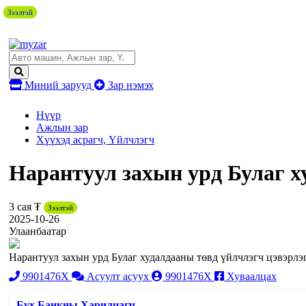
Зээлтэй
Зээлтэй
Зээлтэй
Зээлтэй
Зээлтэй
Зээлтэй
Зээлтэй
Зээлтэй
Зээлтэй
Зээлтэй
Зээлтэй
Миний зарууд
Зар нэмэх
Нүүр
Ажлын зар
Хүүхэд асрагч, Үйлчлэгч
Нарантуул захын урд Булаг х
3 сая ₮
Зээлтэй
2025-10-26
Улаанбаатар
Нарантуул захын урд Булаг худалдааны төвд үйлчлэгч цэвэрлэ
9901476X
Асуулт асуух
9901476X
Хуваалцах
Бүх Банкны Харилцагч