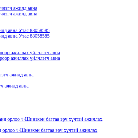
члэгч ажилд авна
члэгч ажилд авна
илд авна Утас 88058585
илд авна Утас 88058585
роор ажиллах үйлчлэгч авна
роор ажиллах үйлчлэгч авна
гч ажилд авна
 орлоо ✨Шинэхэн багтаа эрч хүчтэй ажиллах,