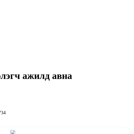
рлэгч ажилд авна
734