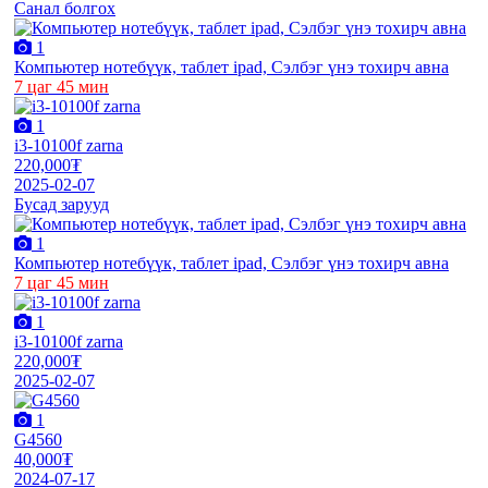
Санал болгох
1
Компьютер нотебүүк, таблет ipad, Сэлбэг үнэ тохирч авна
7 цаг 45 мин
1
i3-10100f zarna
220,000₮
2025-02-07
Бусад зарууд
1
Компьютер нотебүүк, таблет ipad, Сэлбэг үнэ тохирч авна
7 цаг 45 мин
1
i3-10100f zarna
220,000₮
2025-02-07
1
G4560
40,000₮
2024-07-17