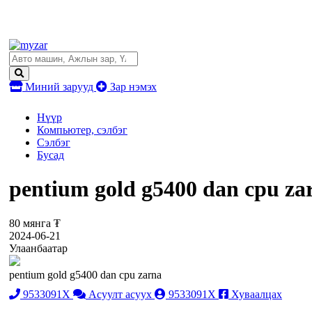
Миний зарууд
Зар нэмэх
Нүүр
Компьютер, сэлбэг
Сэлбэг
Бусад
pentium gold g5400 dan cpu za
80 мянга ₮
2024-06-21
Улаанбаатар
pentium gold g5400 dan cpu zarna
9533091X
Асуулт асуух
9533091X
Хуваалцах