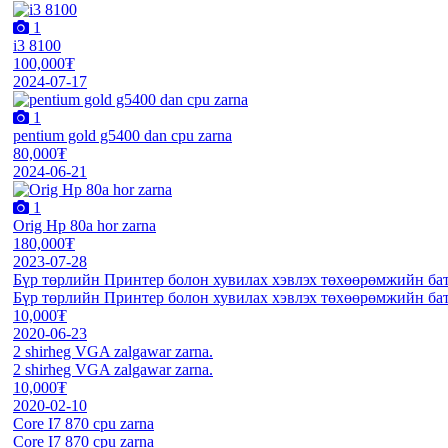
1
i3 8100
100,000₮
2024-07-17
1
pentium gold g5400 dan cpu zarna
80,000₮
2024-06-21
1
Orig Hp 80a hor zarna
180,000₮
2023-07-28
Бүр төрлийн Принтер болон хувилах хэвлэх төхөөрөмжийн бат
Бүр төрлийн Принтер болон хувилах хэвлэх төхөөрөмжийн бат
10,000₮
2020-06-23
2 shirheg VGA zalgawar zarna.
2 shirheg VGA zalgawar zarna.
10,000₮
2020-02-10
Core I7 870 cpu zarna
Core I7 870 cpu zarna