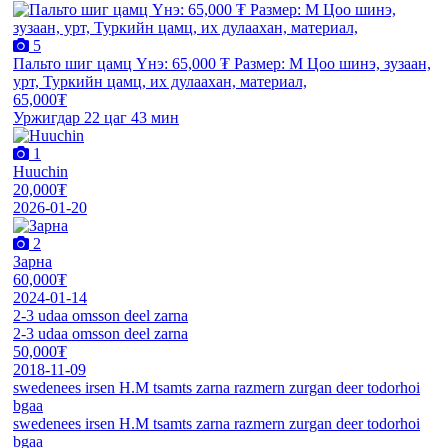
5
Пальто шиг цамц Үнэ: 65,000 ₮ Размер: M Цоо шинэ, зузаан,
урт, Туркийн цамц, их дулаахан, материал,
65,000₮
Уржигдар 22 цаг 43 мин
1
Huuchin
20,000₮
2026-01-20
2
Зарна
60,000₮
2024-01-14
2-3 udaa omsson deel zarna
2-3 udaa omsson deel zarna
50,000₮
2018-11-09
swedenees irsen H.M tsamts zarna razmern zurgan deer todorhoi
bgaa
swedenees irsen H.M tsamts zarna razmern zurgan deer todorhoi
bgaa