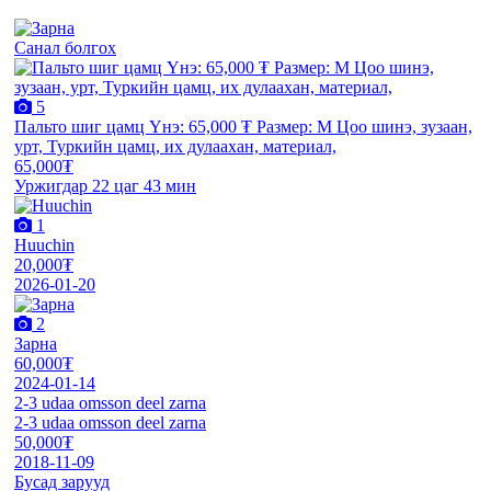
Санал болгох
5
Пальто шиг цамц Үнэ: 65,000 ₮ Размер: M Цоо шинэ, зузаан,
урт, Туркийн цамц, их дулаахан, материал,
65,000₮
Уржигдар 22 цаг 43 мин
1
Huuchin
20,000₮
2026-01-20
2
Зарна
60,000₮
2024-01-14
2-3 udaa omsson deel zarna
2-3 udaa omsson deel zarna
50,000₮
2018-11-09
Бусад зарууд