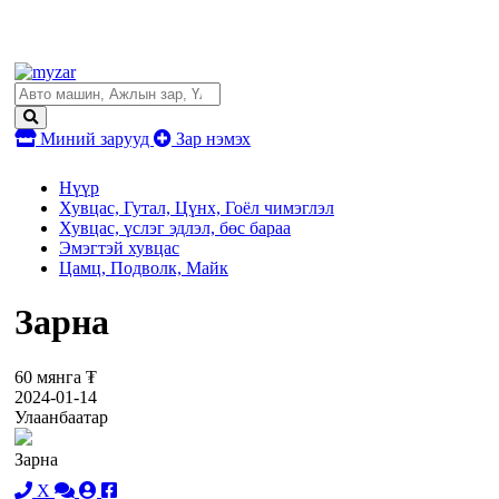
Миний зарууд
Зар нэмэх
Нүүр
Хувцас, Гутал, Цүнх, Гоёл чимэглэл
Хувцас, үслэг эдлэл, бөс бараа
Эмэгтэй хувцас
Цамц, Подволк, Майк
Зарна
60 мянга ₮
2024-01-14
Улаанбаатар
Зарна
X