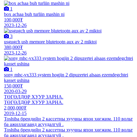
1
box achaa buh turliin mashin ni
100,000₮
2023-12-26
3
usgugch usb memore blutetootn aux av 2 miktoi
380,000₮
2023-12-26
1
sony mhc-vx333 system hogjin 2 dipuzertei alsaas ezemdegchtei
kasset ushina
150,000₮
2020-03-29
ТӨГӨЛДӨР ХУУР ЗАРНА.
ТӨГӨЛДӨР ХУУР ЗАРНА.
2,000,000₮
2019-12-15
Toshiba брендийн 2 кассетны хуучны япон хөгжим. 110 вольт
ба ажиллагаанд асуудалгүй .
Toshiba брендийн 2 кассетны хуучны япон хөгжим. 110 вольт
ба ажиллагаанд асуудалгүй .