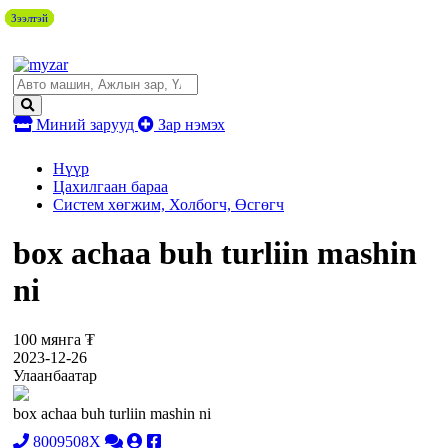
Зээлтэй
Зээлтэй
Зээлтэй
Зээлтэй
Зээлтэй
Миний зарууд
Зар нэмэх
Нүүр
Цахилгаан бараа
Систем хөгжим, Холбогч, Өсгөгч
box achaa buh turliin mashin
ni
100 мянга ₮
2023-12-26
Улаанбаатар
box achaa buh turliin mashin ni
8009508X