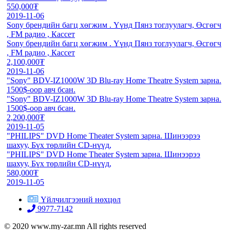
550,000₮
2019-11-06
Sony брендийн багц хөгжим . Үүнд Пянз тоглуулагч, Өсгөгч
, FM радио , Кассет
Sony брендийн багц хөгжим . Үүнд Пянз тоглуулагч, Өсгөгч
, FM радио , Кассет
2,100,000₮
2019-11-06
"Sony" BDV-IZ1000W 3D Blu-ray Home Theatre System зарна.
1500$-оор авч бсан.
"Sony" BDV-IZ1000W 3D Blu-ray Home Theatre System зарна.
1500$-оор авч бсан.
2,200,000₮
2019-11-05
"PHILIPS" DVD Home Theater System зарна. Шинээрээ
шахуу, Бүх төрлийн CD-нүүд,
"PHILIPS" DVD Home Theater System зарна. Шинээрээ
шахуу, Бүх төрлийн CD-нүүд,
580,000₮
2019-11-05
Үйлчилгээний нөхцөл
9977-7142
© 2020 www.my-zar.mn All rights reserved