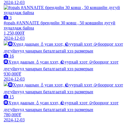
2024-12-03
3
#opals #ANNAITE брендийн 30 ковш , 50 ковшийн дугуй
худалдаж байна
1,250,000₮
2024-12-03
16
🛞Хүнд даацын 💧усан хээт, 🪨уурхай хээт 🥠боорцог хээт
дугуйнууд чанарын баталгаатай хээ размерын
930,000₮
2024-12-03
15
🛞Хүнд даацын 💧усан хээт, 🪨уурхай хээт 🥠боорцог хээт
дугуйнууд чанарын баталгаатай хээ размерын
780,000₮
2024-12-03