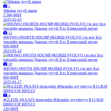
1
50ковш дугуй зарна
2,500,000₮
2025-02-03
12
#HOWO #NORTH #DUMP #КОВШ #VOLVO гэх мэт Бүх
төрлийн машины Даацын дугуй Хээ Хэмжээний өргөн
600,000₮
2025-01-22
10
#HOWO #NOTH #DUMP #КОВШ #VOLVO гэх мэт Бүх
төрлийн машины Даацын дугуй Хээ Хэмжээний өргөн
600,000₮
2025-01-17
4
#GLEDE #NAATS брэндийн #Өвлийн дугуйнууд R15-R20
ШИНЭЭР ИРЛЭЭ
120,000₮