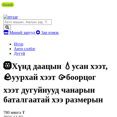
Зээлтэй
Зээлтэй
Миний зарууд
Зар нэмэх
Нүүр
Авто сэлбэг
Дугуй
🛞Хүнд даацын 💧усан хээт,
🪨уурхай хээт 🥠боорцог
хээт дугуйнууд чанарын
баталгаатай хээ размерын
780 мянга ₮