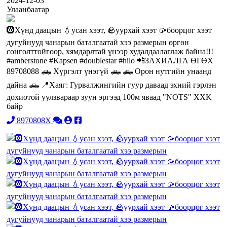
2024-12-03
Улаанбаатар
🛞Хүнд даацын 💧усан хээт, 🪨уурхай хээт 🥠боорцог хээт
дугуйнууд чанарын баталгаатай хээ размерын өргөн
сонголттойгоор, хямдарлтай үнээр худалдаалаглаж байна!!!
#amberstone #Kapsen #doublestar #hilo 📲ЗАХИАЛГА ӨГӨХ
89708088 🛻 Хүргэлт үнэгүй 🛻 🛻 Орон нутгийн унаанд
дайна 🛻 📍Хаяг: Гурвалжингийн гуур даваад эхний гэрлэн
дохиотой уулзвараар зуун эргээд 100м яваад "NOTS" XXK
байр
8970808X