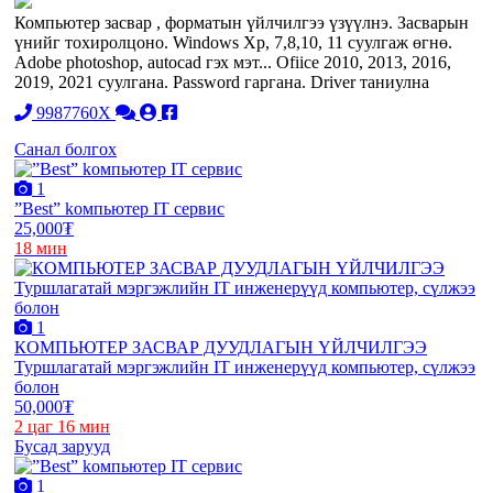
Компьютер засвар , форматын үйлчилгээ үзүүлнэ. Засварын
үнийг тохиролцоно. Windows Xp, 7,8,10, 11 суулгаж өгнө.
Adobe photoshop, autocad гэх мэт... Ofiice 2010, 2013, 2016,
2019, 2021 суулгана. Password гаргана. Driver таниулна
9987760X
Санал болгох
1
”Best” kомпьютер IT сервис
25,000₮
18 мин
1
КОМПЬЮТЕР ЗАСВАР ДУУДЛАГЫН ҮЙЛЧИЛГЭЭ
Туршлагатай мэргэжлийн IT инженерүүд компьютер, сүлжээ
болон
50,000₮
2 цаг 16 мин
Бусад зарууд
1