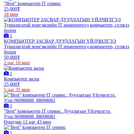
”Best” kомпьютер IT сервис
25,000₮
18 мин
1
КОМПЬЮТЕР ЗАСВАР ДУУДЛАГЫН ҮЙЛЧИЛГЭЭ
Туршлагатай мэргэжлийн IT инженерүүд компьютер, сүлжээ
болон
50,000₮
2 цаг 16 мин
1
Компьютер засна
25,000₮
5 цаг 31 мин
1
”Best” kомпьютер IT сервис. Дуудлагын Үйлчилгээ.
Утас:96988808. 88098082
Өчигдөр 12 цаг 43 мин
1