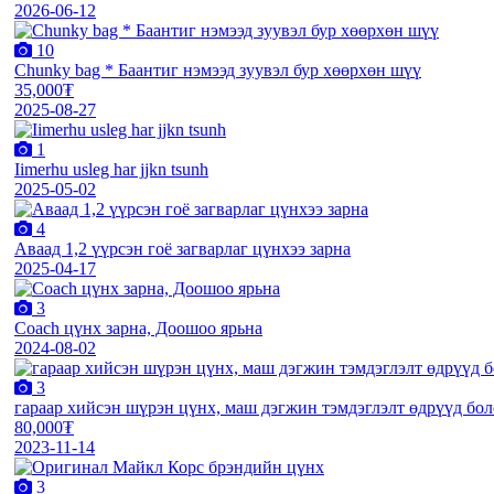
2026-06-12
10
Chunky bag * Баантиг нэмээд зуувэл бур хөөрхөн шүү
35,000₮
2025-08-27
1
Iimerhu usleg har jjkn tsunh
2025-05-02
4
Аваад 1,2 үүрсэн гоё загварлаг цүнхээ зарна
2025-04-17
3
Coach цүнх зарна, Доошоо ярьна
2024-08-02
3
гараар хийсэн шүрэн цүнх, маш дэгжин тэмдэглэлт өдрүүд бо
80,000₮
2023-11-14
3