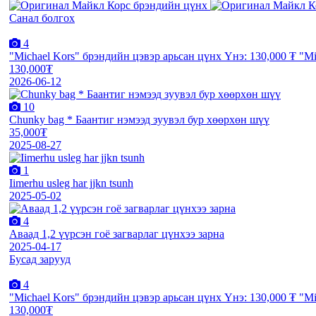
Санал болгох
4
"Michael Kors" брэндийн цэвэр арьсан цүнх Үнэ: 130,000 ₮ "Mi
130,000₮
2026-06-12
10
Chunky bag * Баантиг нэмээд зуувэл бур хөөрхөн шүү
35,000₮
2025-08-27
1
Iimerhu usleg har jjkn tsunh
2025-05-02
4
Аваад 1,2 үүрсэн гоё загварлаг цүнхээ зарна
2025-04-17
Бусад зарууд
4
"Michael Kors" брэндийн цэвэр арьсан цүнх Үнэ: 130,000 ₮ "Mi
130,000₮