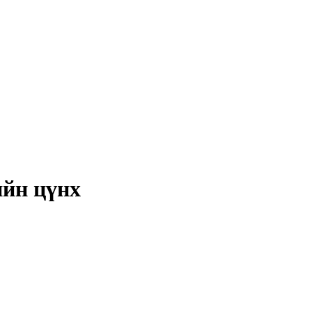
йн цүнх