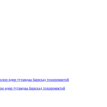
лон өдөр тутамдаа барихад тохиромжтой