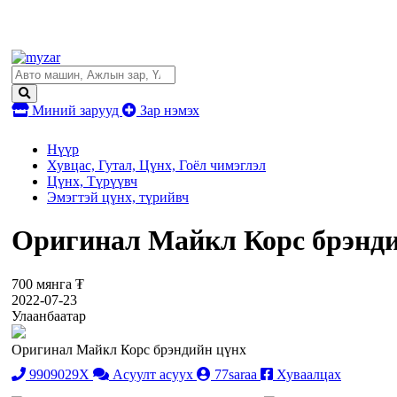
Миний зарууд
Зар нэмэх
Нүүр
Хувцас, Гутал, Цүнх, Гоёл чимэглэл
Цүнх, Түрүүвч
Эмэгтэй цүнх, түрийвч
Оригинал Майкл Корс брэнди
700 мянга ₮
2022-07-23
Улаанбаатар
Оригинал Майкл Корс брэндийн цүнх
9909029X
Асуулт асуух
77saraa
Хуваалцах