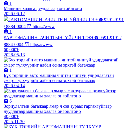
1
Машины хаалга дуудлагаар онгойлгоно
2026-06-12
1
#АВТОМАШИН_АЧИЛТЫН_ҮЙЛЧИЛГЭЭ ☎️ 9591-9191 /
8884-0004 🛜 https://www
60,000₮
2026-05-13
1
Бүх төрлийн авто машины чиптэй чипгүй удирдлагатай
смарт түлхүүрийг албан ёсны эрхтэй багажаар
2026-04-14
6
Зориулалтын багажаар ямар ч сэв зураас гаргахгүйгээр
дуудлагаар машины хаалга онгойлгоно
40,000₮
2025-11-30