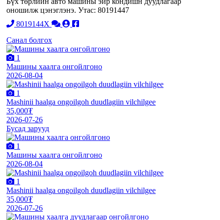
Бүх төрлийн авто машины эйр кондишн дуудлагаар
оношилж цэнэглэнэ. Утас: 80191447
8019144X
Санал болгох
1
Машины хаалга онгойлгоно
2026-08-04
1
Mashinii haalga ongoilgoh duudlagiin vilchilgee
35,000₮
2026-07-26
Бусад зарууд
1
Машины хаалга онгойлгоно
2026-08-04
1
Mashinii haalga ongoilgoh duudlagiin vilchilgee
35,000₮
2026-07-26