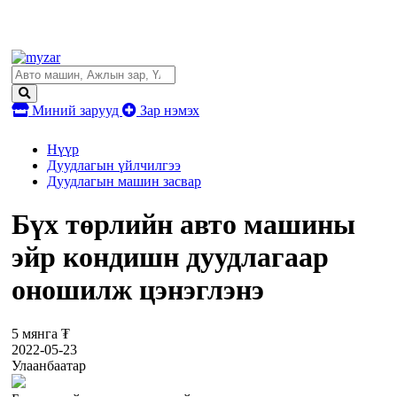
Миний зарууд
Зар нэмэх
Нүүр
Дуудлагын үйлчилгээ
Дуудлагын машин засвар
Бүх төрлийн авто машины
эйр кондишн дуудлагаар
оношилж цэнэглэнэ
5 мянга ₮
2022-05-23
Улаанбаатар