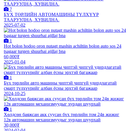
7
БҮХ ТӨРЛИЙН АВТОМАШИНЫ ТҮЛХҮҮР
ТААРУУЛНА, ХУВИЛНА.
2025-07-02
1
Hot bolon hodoo oron nutagt mashin achiltiin bolon auto sos 24
tsagaar turgen shuurhai ajillaj bna
60,000₮
2025-01-04
1
Бүх төрлийн авто машины чиптэй чипгүй удирдлагатай
смарт түлхүүрийг албан ёсны эрхтэй багажаар
2024-10-25
1
Хөлдсөн баяжсан акк суусан бүх төрлийн том 24в жижиг
12в автомашин механизмуудыг хурдан шуурхай
30,000₮
2024-02-04