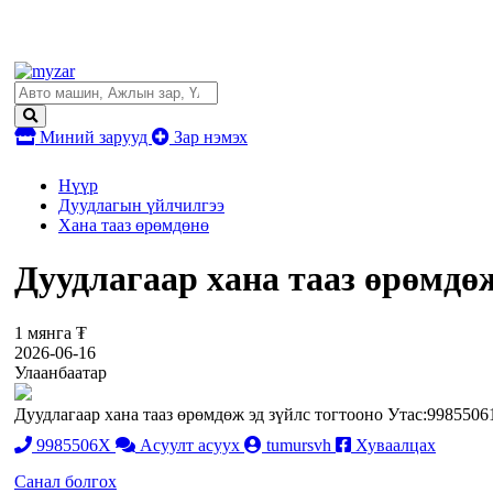
Миний зарууд
Зар нэмэх
Нүүр
Дуудлагын үйлчилгээ
Хана тааз өрөмдөнө
Дуудлагаар хана тааз өрөмдөж
1 мянга ₮
2026-06-16
Улаанбаатар
Дуудлагаар хана тааз өрөмдөж эд зүйлс тогтооно Утас:9985506
9985506X
Асуулт асуух
tumursvh
Хуваалцах
Санал болгох