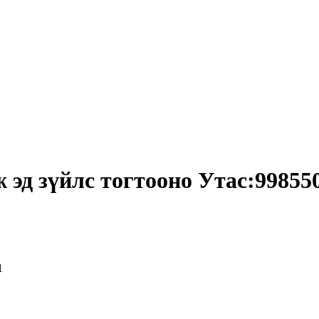
 эд зүйлс тогтооно Утас:99855
1