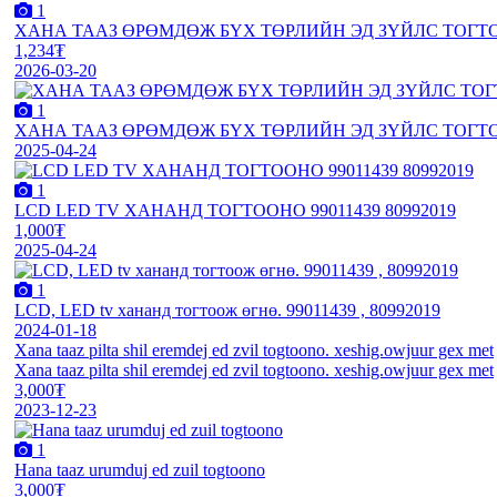
1
ХАНА ТААЗ ӨРӨМДӨЖ БҮХ ТӨРЛИЙН ЭД ЗҮЙЛС ТОГТ
1,234₮
2026-03-20
1
ХАНА ТААЗ ӨРӨМДӨЖ БҮХ ТӨРЛИЙН ЭД ЗҮЙЛС ТОГТО
2025-04-24
1
LCD LED TV ХАНАНД ТОГТООНО 99011439 80992019
1,000₮
2025-04-24
1
LCD, LED tv хананд тогтоож өгнө. 99011439 , 80992019
2024-01-18
Xana taaz pilta shil eremdej ed zvil togtoono. xeshig.owjuur gex met
Xana taaz pilta shil eremdej ed zvil togtoono. xeshig.owjuur gex met
3,000₮
2023-12-23
1
Hana taaz urumduj ed zuil togtoono
3,000₮