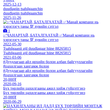
2025-12-13
duudlagiin tsahilgaanchin
duudlagiin tsahilgaanchin
2025-11-26
1
✅ЧАНАРТАЙ, БАТАЛГААТАЙ ✅Манай компани нь
хэрэглэгч таны 💯 хувийн сэтгэл
2022-05-30
Tsahilgaanii ajil duudlagaar hiine 88265815
Tsahilgaanii ajil duudlagaar hiine 88265815
2021-03-06
#Дуудлагаар айл өрхийн болон албан байгууллагийн
#цахилгаан хангамж болон
#Дуудлагаар айл өрхийн болон албан байгууллагийн
#цахилгаан хангамж болон
20,000₮
2020-09-16
Бүх төрлийн цахилгааны ажил хийж гүйцэтгэнэ
Бүх төрлийн цахилгааны ажил хийж гүйцэтгэнэ
20,000₮
2020-06-29