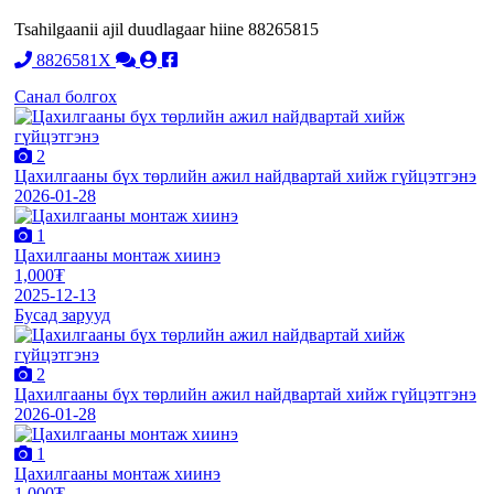
Tsahilgaanii ajil duudlagaar hiine 88265815
8826581X
Санал болгох
2
Цахилгааны бүх төрлийн ажил найдвартай хийж гүйцэтгэнэ
2026-01-28
1
Цахилгааны монтаж хиинэ
1,000₮
2025-12-13
Бусад зарууд
2
Цахилгааны бүх төрлийн ажил найдвартай хийж гүйцэтгэнэ
2026-01-28
1
Цахилгааны монтаж хиинэ
1,000₮