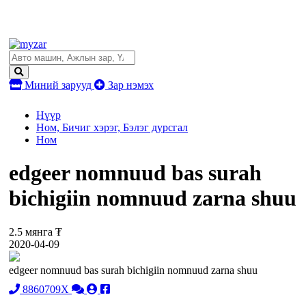
Миний зарууд
Зар нэмэх
Нүүр
Ном, Бичиг хэрэг, Бэлэг дурсгал
Ном
edgeer nomnuud bas surah
bichigiin nomnuud zarna shuu
2.5 мянга ₮
2020-04-09
edgeer nomnuud bas surah bichigiin nomnuud zarna shuu
8860709X