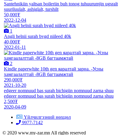
Santehnikiin yaltsan boileriin buh tonog tuhuurumjin ugsralt
suuriluulalt, ashiglalt, turshilt
50,000₮
2022-12-04
1
Angli helnii surah bvgd niileed 40k
40,000₮
2022-01-11
2
Kindle paperwhite 10th gen яаралтай зарна. -Усны
хамгаалалттай -8GB багтаамжтай
290,000₮
2021-10-20
edgeer nomnuud bas surah bichigiin nomnuud zarna shuu
edgeer nomnuud bas surah bichigiin nomnuud zarna shuu
2,500₮
2020-04-09
Үйлчилгээний нөхцөл
9977-7142
© 2020 www.my-zar.mn All rights reserved