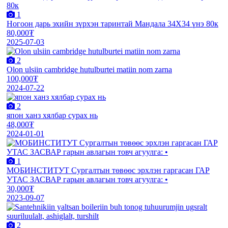
1
Ногоон дарь эхийн зүрхэн таринтай Мандала 34Х34 үнэ 80к
80,000₮
2025-07-03
2
Olon ulsiin cambridge hutulburtei matiin nom zarna
100,000₮
2024-07-22
2
япон ханз хялбар сурах нь
48,000₮
2024-01-01
1
МОБИНСТИТУТ Сургалтын төвөөс эрхлэн гаргасан ГАР
УТАС ЗАСВАР гарын авлагын товч агуулга: •
30,000₮
2023-09-07
2