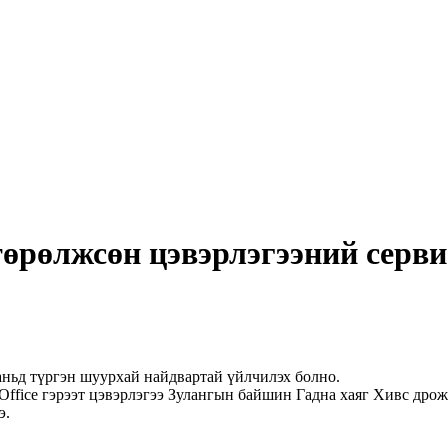
өрөлжсөн цэвэрлэгээний серви
аньд түргэн шуурхай найдвартай үйлчилэх болно.
Office гэрээт цэвэрлэгээ Зулангын байшин Гадна хаяг Хивс дро
э.