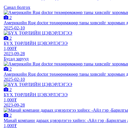
Санал болгох
2
Америкийн Rug doctor төхөөрөмжөөр таны хивсийг хоромын д
2025-02-10
2
БҮХ ТӨРЛИЙН ЦЭВЭРЛЭГЭЭ
1,000₮
2023-09-28
Бусад зарууд
2
Америкийн Rug doctor төхөөрөмжөөр таны хивсийг хоромын д
2025-02-10
2
БҮХ ТӨРЛИЙН ЦЭВЭРЛЭГЭЭ
1,000₮
2023-09-28
2
Манай компани дараах цэвэрлэгээ хийнэ: -Айл гэр -Барилгын 
1,000₮