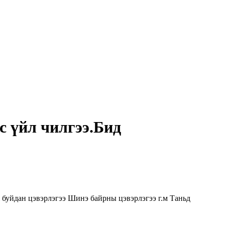
с үйл чилгээ.Бид
ж буйдан цэвэрлэгээ Шинэ байрны цэвэрлэгээ г.м Таньд