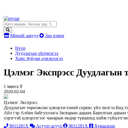
Миний зарууд
Зар нэмэх
Нүүр
Дуудлагын үйлчилгээ
Хивс буйдан цэвэрлэгээ
Цэлмэг Экспрэсс Дуудлагын т
1 мянга ₮
2020-02-04
Цэлмэг Экспрэсс
Дуудлагын төрөлжсөн цэвэрлэгээний сервис үйл чилгээ.Бид т
Айл гэр Албан байгууллага Засварын дараах Барилгын дараах 
хэрэгтэй цэвэрлэгээг чанарын өндөр түвшинд хийж гүйцэтгэн
8011281X
Асуулт асуух
8011281X
Хуваалцах