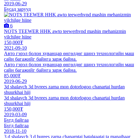
2019-06-29
Бусад зарууд
6
NOTS TEEWER HHK awto teewerhvnd mashin mehanizmin
vilchilge hiine
150,000₮
2021-09-10
Авто гэрэл болон хуванцар өнгөлдөг шинэ технологийн маш
сайн багажийг байнга зарж байна.
Авто гэрэл болон хуванцар өнгөлдөг шинэ технологийн маш
сайн багажийг байнга зарж байна.
85,000₮
2019-06-29
3d shalavch 3d bvrees zarna mon dotorlogoo chanartai hurdan
shuurkhai hiij
3d shalavch 3d bvrees zarna mon dotorlogoo chanartai hurdan
shuurkhai hiij
150,000₮
2019-03-09
Бүгд байгаа
Бүгд байгаа
2018-11-10
3 d shalavch 3 d burees zarna chanarptai batalgaatai ta manaihaar