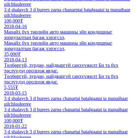
uilchluuleeree
3 d shalavch 3 d burees zarna chanarptai batalgaatai ta manaihaar
uilchluuleeree
100,000₮
2018-04-16
Манайх бүх төрлийн авто машины эйр кондишныг
зориулалтын багаж хэрэгсэл,
Манайх бүх төрлийн авто машины эйр кондишныг
зориулалтын багаж хэрэгсэл,
35,000₮
2018-04-13
Төлбөргүй, хурдан, найдваргүй санхүүжилт Би та бүх
төслүүдэд оролцож явдаг.
Төлбөргүй, хурдан, найдваргүй санхүүжилт Би та бүх
төслүүдэд оролцож явдаг.
5,555₮
2018-03-15
3 d shalavch 3 d burees zarna chanartai batalgaatai ta manaihaar
uilchluuleeree
3 d shalavch 3 d burees zarna chanartai batalgaatai ta manaihaar
uilchluuleeree
100,000₮
2018-01-22
3 d shalavch 3 d burees zarna chanartai batalgaatai ta manaihaar
uilchluuleeree