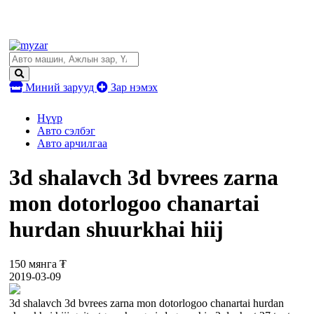
Миний зарууд
Зар нэмэх
Нүүр
Авто сэлбэг
Авто арчилгаа
3d shalavch 3d bvrees zarna
mon dotorlogoo chanartai
hurdan shuurkhai hiij
150 мянга ₮
2019-03-09
3d shalavch 3d bvrees zarna mon dotorlogoo chanartai hurdan