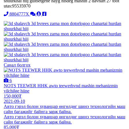
shuurkhai hiij guitsetgene hayg nisdeg mashin 2 davhart 27 toot
utas:95535970
8804777X
Санал болгох
6
NOTS TEEWER HHK awto teewerhvnd mashin mehanizmin
vilchilge hiine
150,000₮
2021-09-10
Авто гэрэл болон хуванцар өнгөлдөг шинэ технологийн маш
сайн багажийг байнга зарж байна.
Авто гэрэл болон хуванцар өнгөлдөг шинэ технологийн маш
сайн багажийг байнга зарж байна.
85,000₮