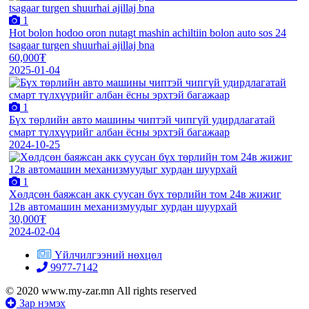
1
Hot bolon hodoo oron nutagt mashin achiltiin bolon auto sos 24
tsagaar turgen shuurhai ajillaj bna
60,000₮
2025-01-04
1
Бүх төрлийн авто машины чиптэй чипгүй удирдлагатай
смарт түлхүүрийг албан ёсны эрхтэй багажаар
2024-10-25
1
Хөлдсөн баяжсан акк суусан бүх төрлийн том 24в жижиг
12в автомашин механизмуудыг хурдан шуурхай
30,000₮
2024-02-04
Үйлчилгээний нөхцөл
9977-7142
© 2020 www.my-zar.mn All rights reserved
Зар нэмэх