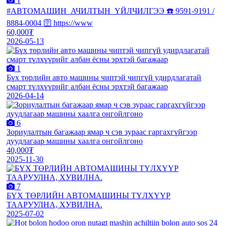
1
#АВТОМАШИН_АЧИЛТЫН_ҮЙЛЧИЛГЭЭ ☎️ 9591-9191 /
8884-0004 🛜 https://www
60,000₮
2026-05-13
1
Бүх төрлийн авто машины чиптэй чипгүй удирдлагатай
смарт түлхүүрийг албан ёсны эрхтэй багажаар
2026-04-14
6
Зориулалтын багажаар ямар ч сэв зураас гаргахгүйгээр
дуудлагаар машины хаалга онгойлгоно
40,000₮
2025-11-30
7
БҮХ ТӨРЛИЙН АВТОМАШИНЫ ТҮЛХҮҮР
ТААРУУЛНА, ХУВИЛНА.
2025-07-02