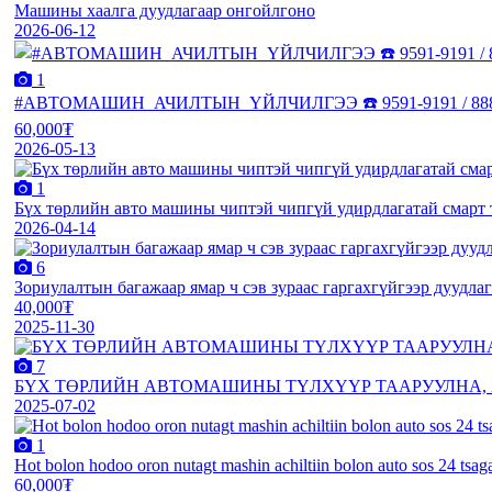
Машины хаалга дуудлагаар онгойлгоно
2026-06-12
1
#АВТОМАШИН_АЧИЛТЫН_ҮЙЛЧИЛГЭЭ ☎️ 9591-9191 / 8884-0
60,000₮
2026-05-13
1
Бүх төрлийн авто машины чиптэй чипгүй удирдлагатай смарт 
2026-04-14
6
Зориулалтын багажаар ямар ч сэв зураас гаргахгүйгээр дуудл
40,000₮
2025-11-30
7
БҮХ ТӨРЛИЙН АВТОМАШИНЫ ТҮЛХҮҮР ТААРУУЛНА,
2025-07-02
1
Hot bolon hodoo oron nutagt mashin achiltiin bolon auto sos 24 tsagaa
60,000₮