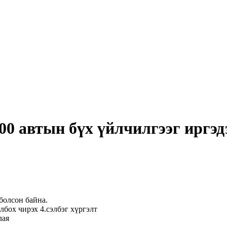
00 автын бүх үйлчилгээг иргэ
болсон байна.
лбох чирэх 4.сэлбэг хүргэлт
лая