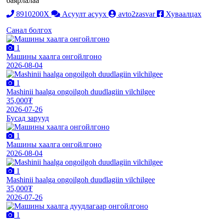
баярлалаа
8910200X
Асуулт асуух
avto2zasvar
Хуваалцах
Санал болгох
1
Машины хаалга онгойлгоно
2026-08-04
1
Mashinii haalga ongoilgoh duudlagiin vilchilgee
35,000₮
2026-07-26
Бусад зарууд
1
Машины хаалга онгойлгоно
2026-08-04
1
Mashinii haalga ongoilgoh duudlagiin vilchilgee
35,000₮
2026-07-26
1