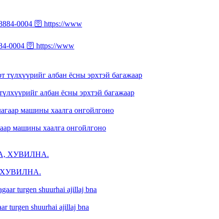
004 🛜 https://www
түлхүүрийг албан ёсны эрхтэй багажаар
агаар машины хаалга онгойлгоно
 ХУВИЛНА.
r turgen shuurhai ajillaj bna