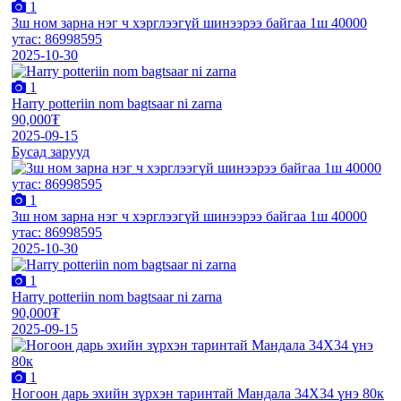
1
3ш ном зарна нэг ч хэрглээгүй шинээрээ байгаа 1ш 40000
утас: 86998595
2025-10-30
1
Harry potteriin nom bagtsaar ni zarna
90,000₮
2025-09-15
Бусад зарууд
1
3ш ном зарна нэг ч хэрглээгүй шинээрээ байгаа 1ш 40000
утас: 86998595
2025-10-30
1
Harry potteriin nom bagtsaar ni zarna
90,000₮
2025-09-15
1
Ногоон дарь эхийн зүрхэн таринтай Мандала 34Х34 үнэ 80к