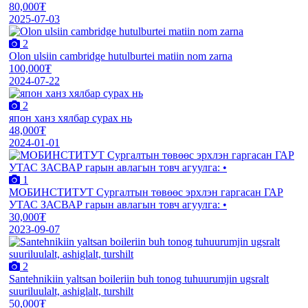
80,000₮
2025-07-03
2
Olon ulsiin cambridge hutulburtei matiin nom zarna
100,000₮
2024-07-22
2
япон ханз хялбар сурах нь
48,000₮
2024-01-01
1
МОБИНСТИТУТ Сургалтын төвөөс эрхлэн гаргасан ГАР
УТАС ЗАСВАР гарын авлагын товч агуулга: •
30,000₮
2023-09-07
2
Santehnikiin yaltsan boileriin buh tonog tuhuurumjin ugsralt
suuriluulalt, ashiglalt, turshilt
50,000₮