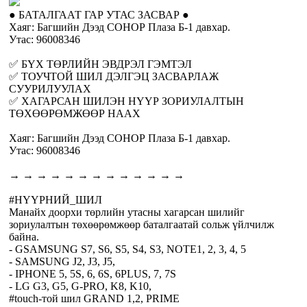
● БАТАЛГААТ ГАР УТАС ЗАСВАР ●
Хаяг: Багшийн Дээд СОНОР Плаза Б-1 давхар.
Утас: 96008346
✅ БҮХ ТӨРЛИЙН ЭВДРЭЛ ГЭМТЭЛ
✅ ТОУЧТОЙ ШИЛ ДЭЛГЭЦ ЗАСВАРЛАЖ
СУУРИЛУУЛАХ
✅ ХАГАРСАН ШИЛЭН НҮҮР ЗОРИУЛАЛТЫН
ТӨХӨӨРӨМЖӨӨР НААХ
Хаяг: Багшийн Дээд СОНОР Плаза Б-1 давхар.
Утас: 96008346
→ → → → → → → → → → → → →
#НҮҮРНИЙ_ШИЛ
Манайх доорхи төрлийн утасны хагарсан шилийг
зориулалтын төхөөрөмжөөр баталгаатай сольж үйлчилж
байна.
- GSAMSUNG S7, S6, S5, S4, S3, NOTE1, 2, 3, 4, 5
- SAMSUNG J2, J3, J5,
- IPHONE 5, 5S, 6, 6S, 6PLUS, 7, 7S
- LG G3, G5, G-PRO, K8, K10,
#touch-той шил GRAND 1,2, PRIME