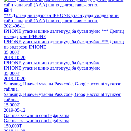
4
*** Дэлгэц нь эвдэрсэн IPHONE утаснуудад үйлдвэрийн
сайн чанартай (AAA) шинэ дэлгэц тавьж өгнө.
2021-06-11
IPHONE утасны шинэ дэлгэцүүд ба бусад зүйлс *** Дэлгэц
нь эвдэрсэн IPHONE
IPHONE утасны шинэ дэлгэцүүд ба бусад зүйлс *** Дэлгэц
нь эвдэрсэн IPHONE
35,000₮
2019-10-20
IPHONE утасны шинэ дэлгэцүүд ба бусад зүйлс
IPHONE утасны шинэ дэлгэцүүд ба бусад зүйлс
35,000₮
2019-10-20
Samsung, Huawei утасны Pass code, Google account түгжээг
тайлна.
Samsung, Huawei утасны Pass code, Google account түгжээг
тайлна.
15,000₮
2019-05-12
Gar utas zaswariin com bagaj zarna
Gar utas zaswariin com bagaj zarna
150,000₮