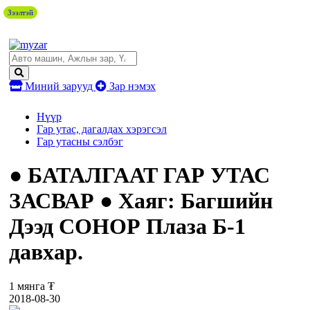
Зээлтэй
Миний зарууд
Зар нэмэх
Нүүр
Гар утас, дагалдах хэрэгсэл
Гар утасны сэлбэг
● БАТАЛГААТ ГАР УТАС
ЗАСВАР ● Хаяг: Багшийн
Дээд СОНОР Плаза Б-1
давхар.
1 мянга ₮
2018-08-30