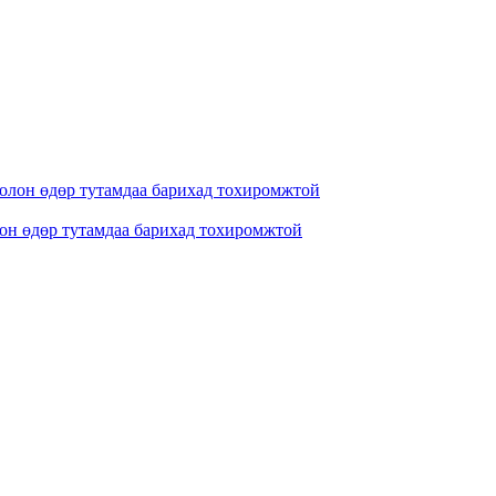
лон өдөр тутамдаа барихад тохиромжтой