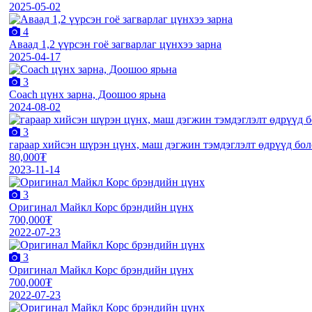
2025-05-02
4
Аваад 1,2 үүрсэн гоё загварлаг цүнхээ зарна
2025-04-17
3
Coach цүнх зарна, Доошоо ярьна
2024-08-02
3
гараар хийсэн шүрэн цүнх, маш дэгжин тэмдэглэлт өдрүүд бо
80,000₮
2023-11-14
3
Оригинал Майкл Корс брэндийн цүнх
700,000₮
2022-07-23
3
Оригинал Майкл Корс брэндийн цүнх
700,000₮
2022-07-23