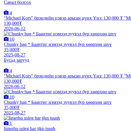
Санал болгох
4
"Michael Kors" брэндийн цэвэр арьсан цүнх Үнэ: 130,000 ₮ "Mi
130,000₮
2026-06-12
10
Chunky bag * Баантиг нэмээд зуувэл бур хөөрхөн шүү
35,000₮
2025-08-27
Бусад зарууд
4
"Michael Kors" брэндийн цэвэр арьсан цүнх Үнэ: 130,000 ₮ "Mi
130,000₮
2026-06-12
10
Chunky bag * Баантиг нэмээд зуувэл бур хөөрхөн шүү
35,000₮
2025-08-27
1
Iimerhu usleg har jjkn tsunh