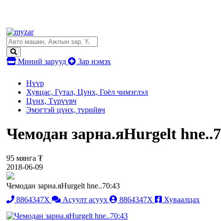
Миний зарууд
Зар нэмэх
Нүүр
Хувцас, Гутал, Цүнх, Гоёл чимэглэл
Цүнх, Түрүүвч
Эмэгтэй цүнх, түрийвч
Чемодан зарна.яHurgelt hne..7
95 мянга ₮
2018-06-09
Чемодан зарна.яHurgelt hne..70:43
8864347X
Асуулт асуух
8864347X
Хуваалцах