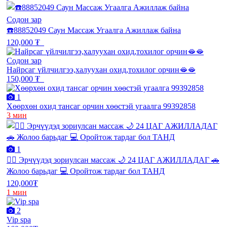
Содон зар
☎️88852049 Саун Массаж Угаалга Ажиллаж байна
120,000 ₮
Содон зар
Найрсаг үйлчилгээ,халуухан охид,тохилог орчин🫦🫦
150,000 ₮
1
Хөөрхөн охид тансаг орчин хөөстэй угаалга 99392858
3 мин
1
💆‍♂️ Эрчүүдэд зориулсан массаж 🌙 24 ЦАГ АЖИЛЛАДАГ 🚗
Жолоо барьдаг 💻 Оройтож тардаг бол ТАНД
120,000₮
1 мин
2
Vip spa