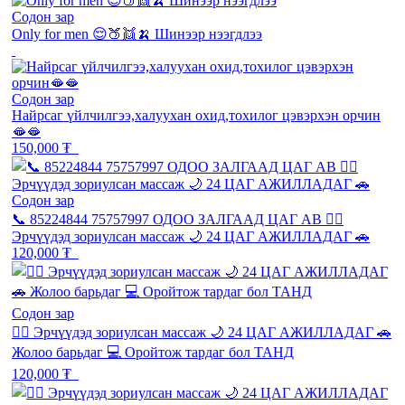
Содон зар
Only for men 😌🍑👯🍌 Шинээр нээгдлээ
Содон зар
Найрсаг үйлчилгээ,халуухан охид,тохилог цэвэрхэн орчин
🫦🫦
150,000 ₮
Содон зар
📞 85224844 75757997 ОДОО ЗАЛГААД ЦАГ АВ 💆‍♂️
Эрчүүдэд зориулсан массаж 🌙 24 ЦАГ АЖИЛЛАДАГ 🚗
120,000 ₮
Содон зар
💆‍♂️ Эрчүүдэд зориулсан массаж 🌙 24 ЦАГ АЖИЛЛАДАГ 🚗
Жолоо барьдаг 💻 Оройтож тардаг бол ТАНД
120,000 ₮