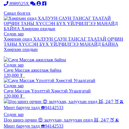
8989525X
Санал болгох
Содон зар
Хөөрхөн охид ХАЛУУН САУН ТАНСАГ ТААТАЙ ОРЧИН
ТАНЫ ХҮССЭН БҮХ ҮЙЛЧИЛГЭЭ МАНАЙД БАЙНА
Хөөрхөн охидын
Содон зар
Саун Массаж ажиллаж байна
120,000 ₮
Содон зар
Саун Массаж Үрэлттэй Хөөстэй Угаалгатай
120,000 ₮
Содон зар
Цоо шинэ орчин 😍 залуухан, халуухан охид 👯, 24/7 🍑🍌
Минт баруун талд ☎️94142533