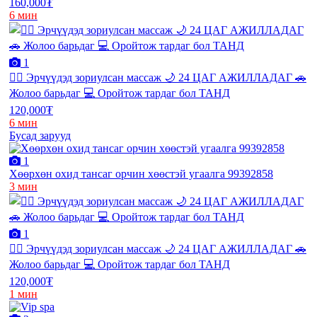
160,000₮
6 мин
1
💆‍♂️ Эрчүүдэд зориулсан массаж 🌙 24 ЦАГ АЖИЛЛАДАГ 🚗
Жолоо барьдаг 💻 Оройтож тардаг бол ТАНД
120,000₮
6 мин
Бусад зарууд
1
Хөөрхөн охид тансаг орчин хөөстэй угаалга 99392858
3 мин
1
💆‍♂️ Эрчүүдэд зориулсан массаж 🌙 24 ЦАГ АЖИЛЛАДАГ 🚗
Жолоо барьдаг 💻 Оройтож тардаг бол ТАНД
120,000₮
1 мин