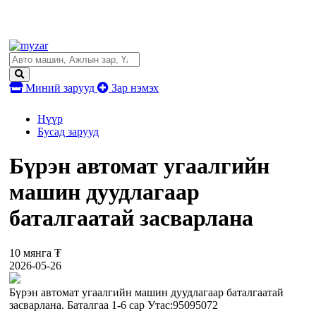
Миний зарууд
Зар нэмэх
Нүүр
Бусад зарууд
Бүрэн автомат угаалгийн
машин дуудлагаар
баталгаатай засварлана
10 мянга ₮
2026-05-26
Бүрэн автомат угаалгийн машин дуудлагаар баталгаатай
засварлана. Баталгаа 1-6 сар Утас:95095072