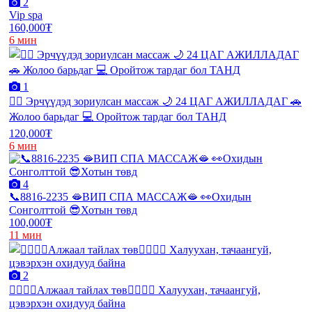
2
Vip spa
160,000₮
6 мин
1
💆‍♂️ Эрчүүдэд зориулсан массаж 🌙 24 ЦАГ АЖИЛЛАДАГ 🚗
Жолоо барьдаг 💻 Оройтож тардаг бол ТАНД
120,000₮
6 мин
4
📞8816-2235 🫦ВИП СПА МАССАЖ🫦 👀Охидын
Сонголттой 😎Хотын төвд
100,000₮
11 мин
2
❤️‍🔥❤️‍🔥Алжаал тайлах төв❤️‍🔥❤️‍🔥 Халуухан, тачаангуй,
цэвэрхэн охидууд байна