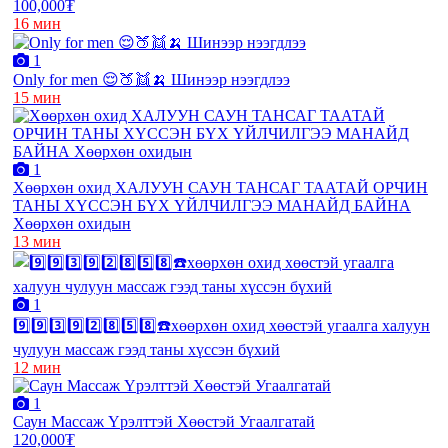
100,000₮
16 мин
1
Only for men 😌🍑👯🍌 Шинээр нээгдлээ
15 мин
1
Хөөрхөн охид ХАЛУУН САУН ТАНСАГ ТААТАЙ ОРЧИН
ТАНЫ ХҮССЭН БҮХ ҮЙЛЧИЛГЭЭ МАНАЙД БАЙНА
Хөөрхөн охидын
13 мин
1
9️⃣9️⃣3️⃣9️⃣2️⃣8️⃣5️⃣8️⃣☎️хөөрхөн охид хөөстэй угаалга халуун
чулуун массаж гээд таны хүссэн бүхий
12 мин
1
Саун Массаж Үрэлттэй Хөөстэй Угаалгатай
120,000₮