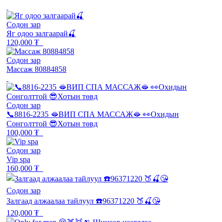
Содон зар
Яг одоо залгаарай🍒
120,000 ₮
Содон зар
Массаж 80884858
Содон зар
📞8816-2235 🫦ВИП СПА МАССАЖ🫦 👀Охидын
Сонголттой 😎Хотын төвд
100,000 ₮
Содон зар
Vip spa
160,000 ₮
Содон зар
Залгаад алжаалаа тайлуул ☎️96371220 🍑🍒😘
120,000 ₮