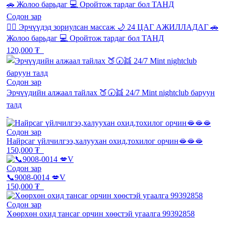
Содон зар
💆‍♂️ Эрчүүдэд зориулсан массаж 🌙 24 ЦАГ АЖИЛЛАДАГ 🚗
Жолоо барьдаг 💻 Оройтож тардаг бол ТАНД
120,000 ₮
Содон зар
Эрчүүдийн алжаал тайлах 🍑🕢👯 24/7 Mint nightclub баруун
талд
Содон зар
Найрсаг үйлчилгээ,халуухан охид,тохилог орчин🫦🫦🫦
150,000 ₮
Содон зар
📞9008-0014 💋V
150,000 ₮
Содон зар
Хөөрхөн охид тансаг орчин хөөстэй угаалга 99392858