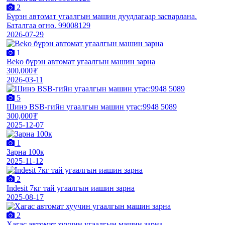
2
Бүрэн автомат угаалгын машин дуудлагаар засварлана.
Баталгаа өгнө. 99008129
2026-07-29
1
Beko бүрэн автомат угаалгын машин зарна
300,000₮
2026-03-11
5
Шинэ BSB-гийн угаалгын машин утас:9948 5089
300,000₮
2025-12-07
1
Зарна 100к
2025-11-12
2
Indesit 7кг тай угаалгын иашин зарна
2025-08-17
2
Хагас автомат хуучин угаалгын машин зарна