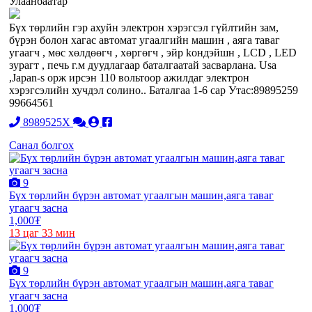
Улаанбаатар
Бүх төрлийн гэр ахуйн электрон хэрэгсэл гүйлтийн зам,
бүрэн болон хагас автомат угаалгийн машин , аяга таваг
угаагч , мөс хөлдөөгч , хөргөгч , эйр koндэйшн , LCD , LED
зурaгт , печь г.м дуудлагаар баталгаатай засварлана. Usa
,Japan-s орж ирсэн 110 вольтоор aжилдаг электрон
хэрэгсэлийн хучдэл солино.. Баталгаа 1-6 сар Утас:89895259
99664561
8989525X
Санал болгох
9
Бүх төрлийн бүрэн автомат угаалгын машин,аяга таваг
угаагч засна
1,000₮
13 цаг 33 мин
9
Бүх төрлийн бүрэн автомат угаалгын машин,аяга таваг
угаагч засна
1,000₮