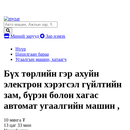
Миний зарууд
Зар нэмэх
Нүүр
Цахилгаан бараа
Угаалгын машин, хатаагч
Бүх төрлийн гэр ахуйн
электрон хэрэгсэл гүйлтийн
зам, бүрэн болон хагас
автомат угаалгийн машин ,
10 мянга ₮
13 цаг 33 мин