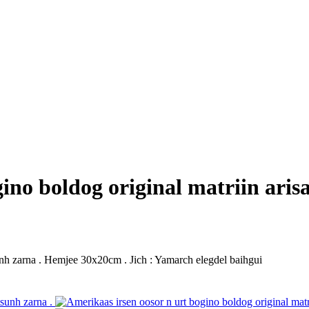
ino boldog original matriin aris
sunh zarna . Hemjee 30x20cm . Jich : Yamarch elegdel baihgui