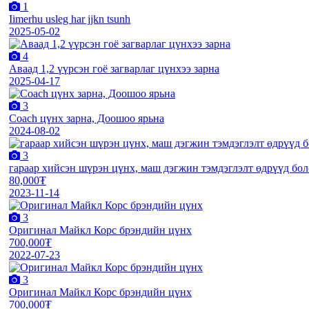
1
Iimerhu usleg har jjkn tsunh
2025-05-02
4
Аваад 1,2 үүрсэн гоё загварлаг цүнхээ зарна
2025-04-17
3
Coach цүнх зарна, Доошоо ярьна
2024-08-02
3
гараар хийсэн шүрэн цүнх, маш дэгжин тэмдэглэлт өдрүүд бо
80,000₮
2023-11-14
3
Оригинал Майкл Корс брэндийн цүнх
700,000₮
2022-07-23
3
Оригинал Майкл Корс брэндийн цүнх
700,000₮