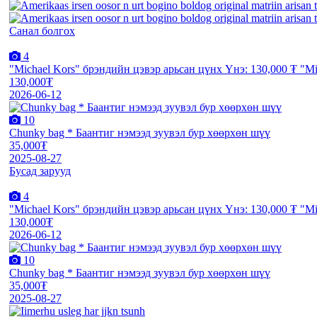
Санал болгох
4
"Michael Kors" брэндийн цэвэр арьсан цүнх Үнэ: 130,000 ₮ "Mi
130,000₮
2026-06-12
10
Chunky bag * Баантиг нэмээд зуувэл бур хөөрхөн шүү
35,000₮
2025-08-27
Бусад зарууд
4
"Michael Kors" брэндийн цэвэр арьсан цүнх Үнэ: 130,000 ₮ "Mi
130,000₮
2026-06-12
10
Chunky bag * Баантиг нэмээд зуувэл бур хөөрхөн шүү
35,000₮
2025-08-27