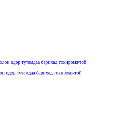
лон өдөр тутамдаа барихад тохиромжтой