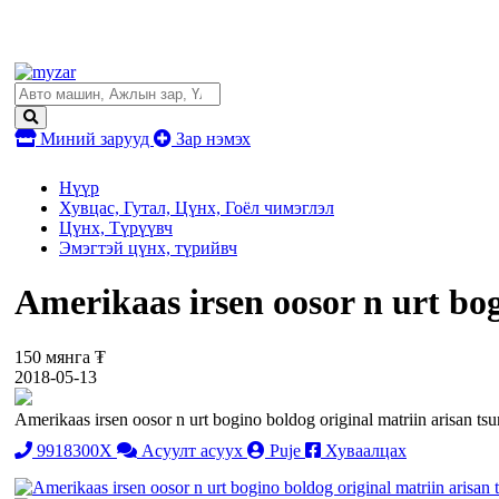
Миний зарууд
Зар нэмэх
Нүүр
Хувцас, Гутал, Цүнх, Гоёл чимэглэл
Цүнх, Түрүүвч
Эмэгтэй цүнх, түрийвч
Amerikaas irsen oosor n urt bog
150 мянга ₮
2018-05-13
Amerikaas irsen oosor n urt bogino boldog original matriin arisan t
9918300X
Асуулт асуух
Puje
Хуваалцах