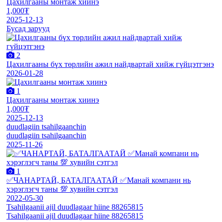
Цахилгааны монтаж хиинэ
1,000₮
2025-12-13
Бусад зарууд
2
Цахилгааны бүх төрлийн ажил найдвартай хийж гүйцэтгэнэ
2026-01-28
1
Цахилгааны монтаж хиинэ
1,000₮
2025-12-13
duudlagiin tsahilgaanchin
duudlagiin tsahilgaanchin
2025-11-26
1
✅ЧАНАРТАЙ, БАТАЛГААТАЙ ✅Манай компани нь
хэрэглэгч таны 💯 хувийн сэтгэл
2022-05-30
Tsahilgaanii ajil duudlagaar hiine 88265815
Tsahilgaanii ajil duudlagaar hiine 88265815