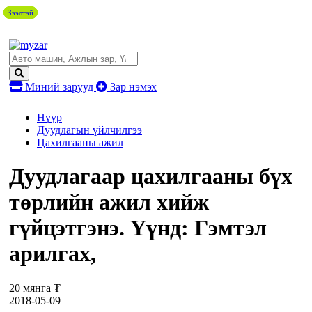
Зээлтэй
Зээлтэй
Зээлтэй
Миний зарууд
Зар нэмэх
Нүүр
Дуудлагын үйлчилгээ
Цахилгааны ажил
Дуудлагаар цахилгааны бүх
төрлийн ажил хийж
гүйцэтгэнэ. Үүнд: Гэмтэл
арилгах,
20 мянга ₮
2018-05-09