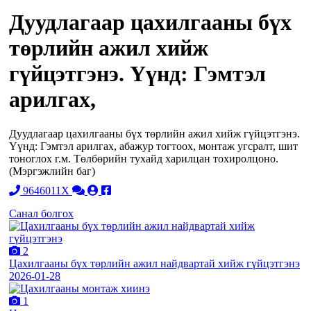
Дуудлагаар цахилгааны бүх
төрлийн ажил хийж
гүйцэтгэнэ. Үүнд: Гэмтэл
арилгах,
Дуудлагаар цахилгааны бүх төрлийн ажил хийж гүйцэтгэнэ.
Үүнд: Гэмтэл арилгах, абажур тогтоох, монтаж угсралт, шит
тоноглох г.м. Төлбөрийн тухайд харилцан тохиролцоно.
(Мэргэжлийн баг)
9646011X
Санал болгох
2
Цахилгааны бүх төрлийн ажил найдвартай хийж гүйцэтгэнэ
2026-01-28
1