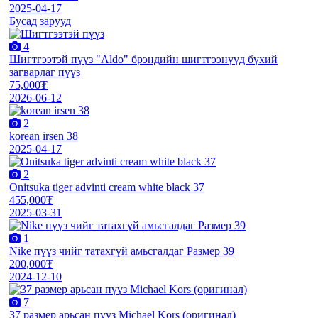
2025-04-17
Бусад зарууд
4
Шигтгээтэй пүүз "Aldo" брэндийн шигтгээнүүд бүхий
загварлаг пүүз
75,000₮
2026-06-12
2
korean irsen 38
2025-04-17
2
Onitsuka tiger advinti cream white black 37
455,000₮
2025-03-31
1
Nike пүүз чийг татахгүй амьсгалдаг Размер 39
200,000₮
2024-12-10
7
37 размер арьсан пүүз Michael Kors (оригинал)