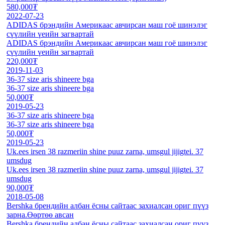
580,000₮
2022-07-23
ADIDAS брэндийн Америкаас авчирсан маш гоё шинэлэг
сүүлийн үеийн загвартай
ADIDAS брэндийн Америкаас авчирсан маш гоё шинэлэг
сүүлийн үеийн загвартай
220,000₮
2019-11-03
36-37 size aris shineere bga
36-37 size aris shineere bga
50,000₮
2019-05-23
36-37 size aris shineere bga
36-37 size aris shineere bga
50,000₮
2019-05-23
Uk.ees irsen 38 razmeriin shine puuz zarna, umsgul jijigtei. 37
umsdug
Uk.ees irsen 38 razmeriin shine puuz zarna, umsgul jijigtei. 37
umsdug
90,000₮
2018-05-08
Bershka брендийн албан ёсны сайтаас захиалсан ориг пүүз
зарна.Өөртөө авсан
Bershka брендийн албан ёсны сайтаас захиалсан ориг пүүз