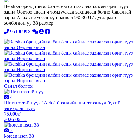
Bershka брендийн албан ёсны сайтаас захиалсан ориг пүүз
зарна.Өөртөө авсан ч томдуулаад захиалсан болно.Яаралтай
зарна.Авахыг хүссэн хүн байвал 99536017 дугаараар
холбогдон уу 38 размер.
9519099X
Санал болгох
4
Шигтгээтэй пүүз "Aldo" брэндийн шигтгээнүүд бүхий
загварлаг пүүз
75,000₮
2026-06-12
2
korean irsen 38