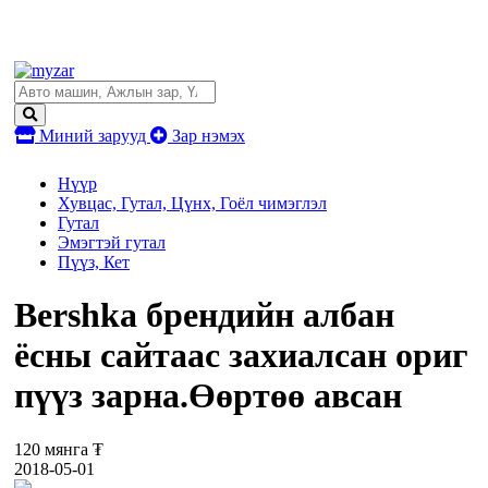
Миний зарууд
Зар нэмэх
Нүүр
Хувцас, Гутал, Цүнх, Гоёл чимэглэл
Гутал
Эмэгтэй гутал
Пүүз, Кет
Bershka брендийн албан
ёсны сайтаас захиалсан ориг
пүүз зарна.Өөртөө авсан
120 мянга ₮
2018-05-01