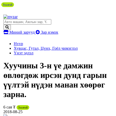
Зээлтэй
Миний зарууд
Зар нэмэх
Нүүр
Хувцас, Гутал, Цүнх, Гоёл чимэглэл
Үнэт эдлэл
Хуучины 3-н үе дамжин
өвлөгдөж ирсэн дунд гарын
үүлтэй нүдэн манан хөөрөг
зарна.
6 сая ₮
Зээлтэй
2018-08-25