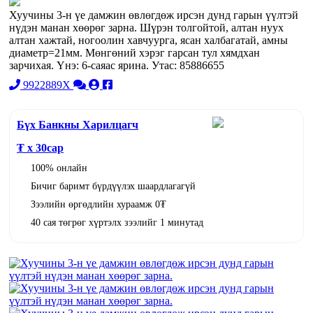
Хуучины 3-н үе дамжин өвлөгдөж ирсэн дунд гарын үүлтэй
нүдэн манан хөөрөг зарна. Шүрэн толгойтой, алтан нуух
алтан хажтай, ногоолин хавчуурга, ясан халбагатай, амны
диаметр=21мм. Мөнгөний хэрэг гарсан тул хямдхан
зарчихая. Үнэ: 6-саяас ярина. Утас: 85886655
9922889X
Бүх Банкны Харилцагч
₮ x
30
сар
100% онлайн
Бичиг баримт бүрдүүлэх шаардлагагүй
Зээлийн өргөдлийн хураамж 0₮
40 сая төгрөг хүртэлх зээлийг 1 минутад