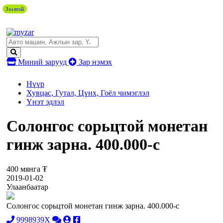
Зээлтэй
Миний зарууд
Зар нэмэх
Нүүр
Хувцас, Гутал, Цүнх, Гоёл чимэглэл
Үнэт эдлэл
Солонгос сорьцтой монетан
гинж зарна. 400.000-с
400 мянга ₮
2019-01-02
Улаанбаатар
Солонгос сорьцтой монетан гинж зарна. 400.000-с
9998939X