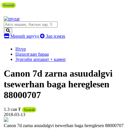
Зээлтэй
Зээлтэй
Зээлтэй
Зээлтэй
Зээлтэй
Миний зарууд
Зар нэмэх
Нүүр
Цахилгаан бараа
Зургийн аппарат + камер
Canon 7d zarna asuudalgvi
tsewerhan baga hereglesen
88000707
1.3 сая ₮
Зээлтэй
2018-03-13
Canon 7d zarna asuudalgvi tsewerhan baga hereglesen 88000707