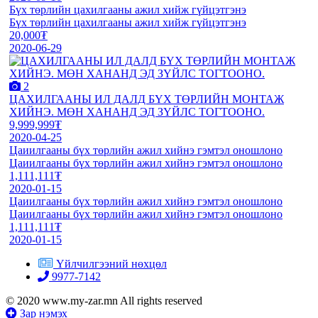
Бүх төрлийн цахилгааны ажил хийж гүйцэтгэнэ
Бүх төрлийн цахилгааны ажил хийж гүйцэтгэнэ
20,000₮
2020-06-29
2
ЦАХИЛГААНЫ ИЛ ДАЛД БҮХ ТӨРЛИЙН МОНТАЖ
ХИЙНЭ. МӨН ХАНАНД ЭД ЗҮЙЛС ТОГТООНО.
9,999,999₮
2020-04-25
Цаиилгааны бүх төрлийн ажил хийнэ гэмтэл оношлоно
Цаиилгааны бүх төрлийн ажил хийнэ гэмтэл оношлоно
1,111,111₮
2020-01-15
Цаиилгааны бүх төрлийн ажил хийнэ гэмтэл оношлоно
Цаиилгааны бүх төрлийн ажил хийнэ гэмтэл оношлоно
1,111,111₮
2020-01-15
Үйлчилгээний нөхцөл
9977-7142
© 2020 www.my-zar.mn All rights reserved
Зар нэмэх