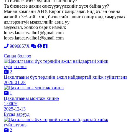
Та бизнес эсвэл хувийн зээлтэй юу?
Та бизнесээ дахин санхүүжүүлэхийг хүсч байна уу?
Манай компани АНУ, Европт байрладаг. Бид бэлэн байна
жилийн 3% -ийг хэн, бизнесийн ашиг сонирхолд хамруулах.
дэлгэрэнгүй мэдээллийг авна уу
мэдээлэл, холбоо барих имэйл:
lopes.laracarvalho1@gmail.com
lopes.laracarvalho1@gmail.com
9896857X
Санал болгох
2
Цахилгааны бүх төрлийн ажил найдвартай хийж гүйцэтгэнэ
2026-01-28
1
Цахилгааны монтаж хиинэ
1,000₮
2025-12-13
Бусад зарууд
2