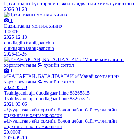
Цахилгааны бүх төрлийн ажил найдвартай хийж гүйцэтгэнэ
2026-01-28
1
Цахилгааны монтаж хиинэ
1,000₮
2025-12-13
duudlagiin tsahilgaanchin
duudlagiin tsahilgaanchin
2025-11-26
1
✅ЧАНАРТАЙ, БАТАЛГААТАЙ ✅Манай компани нь
хэрэглэгч таны 💯 хувийн сэтгэл
2022-05-30
Tsahilgaanii ajil duudlagaar hiine 88265815
Tsahilgaanii ajil duudlagaar hiine 88265815
2021-03-06
#Дуудлагаар айл өрхийн болон албан байгууллагийн
#цахилгаан хангамж болон
#Дуудлагаар айл өрхийн болон албан байгууллагийн
#цахилгаан хангамж болон
20,000₮
2020-09-16