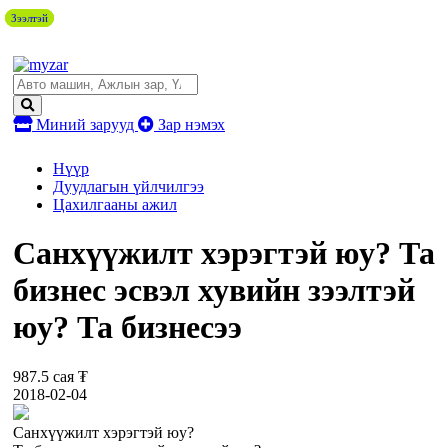
Зээлтэй
Зээлтэй
Зээлтэй
Миний зарууд
Зар нэмэх
Нүүр
Дуудлагын үйлчилгээ
Цахилгааны ажил
Санхүүжилт хэрэгтэй юу? Та
бизнес эсвэл хувийн зээлтэй
юу? Та бизнесээ
987.5 сая ₮
2018-02-04
Санхүүжилт хэрэгтэй юу?