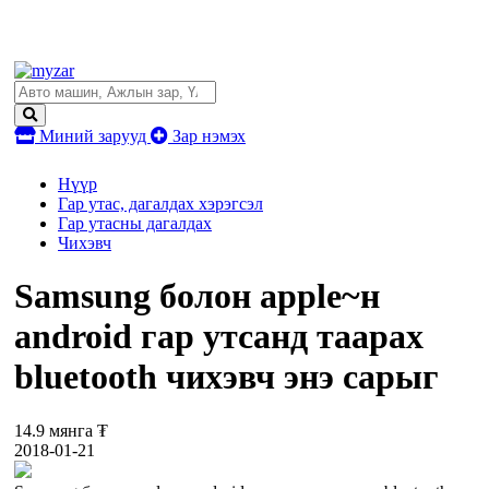
Миний зарууд
Зар нэмэх
Нүүр
Гар утас, дагалдах хэрэгсэл
Гар утасны дагалдах
Чихэвч
Samsung болон apple~н
android гар утсанд таарах
bluetooth чихэвч энэ сарыг
14.9 мянга ₮
2018-01-21