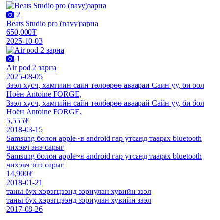
2
Beats Studio pro (navy)зарна
650,000₮
2025-10-03
1
Air pod 2 зарна
2025-08-05
Зээл хүсч, хамгийн сайн төлбөрөө аваарай Сайн уу, би бол
Ноён Antoine FORGE,
Зээл хүсч, хамгийн сайн төлбөрөө аваарай Сайн уу, би бол
Ноён Antoine FORGE,
5,555₮
2018-03-15
Samsung болон apple~н android гар утсанд таарах bluetooth
чихэвч энэ сарыг
Samsung болон apple~н android гар утсанд таарах bluetooth
чихэвч энэ сарыг
14,900₮
2018-01-21
таны бүх хэрэгцээнд зориулан хувийн зээл
таны бүх хэрэгцээнд зориулан хувийн зээл
2017-08-26