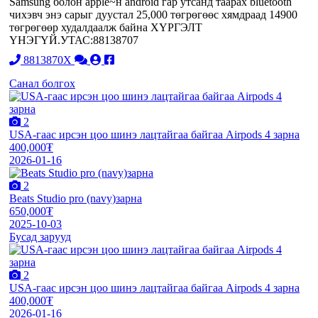
Samsung болон apple~н android гар утсанд таарах bluetooth
чихэвч энэ сарыг дуустал 25,000 төгрөгөөс хямдраад 14900
төгрөгөөр худалдаалж байна ХҮРГЭЛТ
ҮНЭГҮЙ.УТАС:88138707
8813870X
Санал болгох
2
USA-гаас ирсэн цоо шинэ лацтайгаа байгаа Airpods 4 зарна
400,000₮
2026-01-16
2
Beats Studio pro (navy)зарна
650,000₮
2025-10-03
Бусад зарууд
2
USA-гаас ирсэн цоо шинэ лацтайгаа байгаа Airpods 4 зарна
400,000₮
2026-01-16