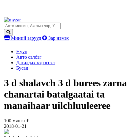
Миний зарууд
Зар нэмэх
Нүүр
Авто сэлбэг
Дагалдах хэрэгсэл
Бусад
3 d shalavch 3 d burees zarna
chanartai batalgaatai ta
manaihaar uilchluuleeree
100 мянга ₮
2018-01-21