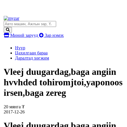
Миний зарууд
Зар нэмэх
Нүүр
Цахилгаан бараа
Даралтад хөгжим
Vleej duugardag,baga angiin
hvvhded tohiromjtoi,yaponoos
irsen,baga zereg
20 мянга ₮
2017-12-26
Vleej duugardag,baga angiin