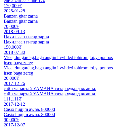
ene 2 zarnaa shine 170
170,000₮
2025-01-28
Banzan gitar zarna
Banzan gitar zarna
70,000₮
2018-09-13
Цахилгаан гитар зарна
Цахилгаан гитар зарна
150,000₮
2018-07-30
Vleej duugardag,baga angiin hvvhded tohiromjtoi,yaponoos
irsen,baga zereg
Vleej duugardag,baga angiin hvvhded tohiromjtoi,yaponoos
irsen,baga zereg
20,000₮
2017-12-26
сайн чанартай YAMAHA гитар худалдаж авна.
сайн чанартай YAMAHA гитар худалдаж авна.
111,111₮
2017-12-12
Casio hugjim awna. 80000d
Casio hugjim awna. 80000d
90,000₮
2017-12-07