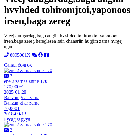
hvvhded tohiromjtoi,yaponoos
irsen,baga zereg
Vleej duugardag,baga angiin hvvhded tohiromjtoi,yaponoos
irsen,baga zereg hereglesen sain chanariin hugjim zarna.hvrgej
ugnu
8095081X
Санал болгох
2
ene 2 zarnaa shine 170
170,000₮
2025-01-28
Banzan gitar zarna
Banzan gitar zarna
70,000₮
2018-09-13
Бусад зарууд
2