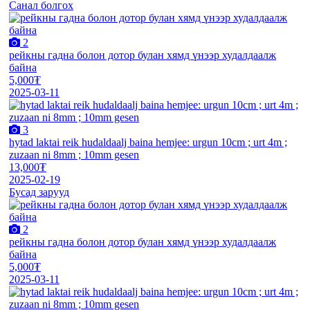
Санал болгох
2
рейкны гадна болон дотор булан хямд үнээр худалдаалж
байна
5,000₮
2025-03-11
3
hytad laktai reik hudaldaalj baina hemjee: urgun 10cm ; urt 4m ;
zuzaan ni 8mm ; 10mm gesen
13,000₮
2025-02-19
Бусад зарууд
2
рейкны гадна болон дотор булан хямд үнээр худалдаалж
байна
5,000₮
2025-03-11