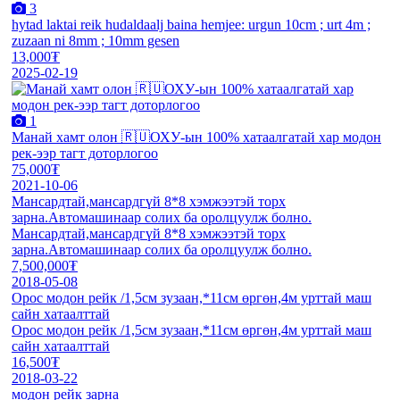
3
hytad laktai reik hudaldaalj baina hemjee: urgun 10cm ; urt 4m ;
zuzaan ni 8mm ; 10mm gesen
13,000₮
2025-02-19
1
Манай хамт олон 🇷🇺ОХУ-ын 100% хатаалгатай хар модон
рек-ээр тагт доторлогоо
75,000₮
2021-10-06
Мансардтай,мансардгүй 8*8 хэмжээтэй торх
зарна.Автомашинаар солих ба оролцуулж болно.
Мансардтай,мансардгүй 8*8 хэмжээтэй торх
зарна.Автомашинаар солих ба оролцуулж болно.
7,500,000₮
2018-05-08
Орос модон рейк /1,5см зузаан,*11см өргөн,4м урттай маш
сайн хатаалттай
Орос модон рейк /1,5см зузаан,*11см өргөн,4м урттай маш
сайн хатаалттай
16,500₮
2018-03-22
модон рейк зарна