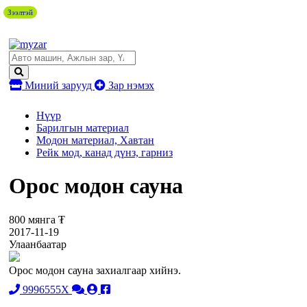
Зээлтэй
Миний зарууд
Зар нэмэх
Нүүр
Барилгын материал
Модон материал, Хавтан
Рейк мод, канад дүнз, гарниз
Орос модон сауна
800 мянга ₮
2017-11-19
Улаанбаатар
Орос модон сауна захиалгаар хийнэ.
9996555X