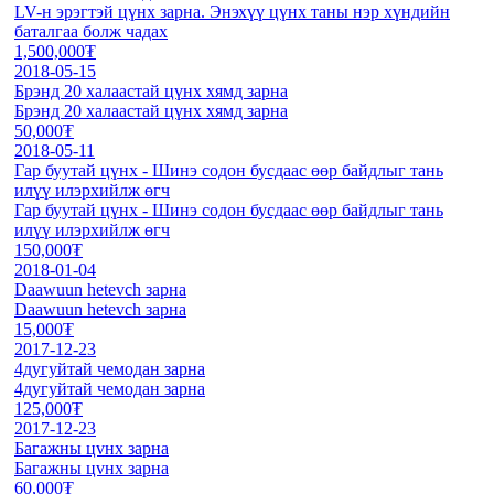
LV-н эрэгтэй цүнх зарна. Энэхүү цүнх таны нэр хүндийн
баталгаа болж чадах
1,500,000₮
2018-05-15
Брэнд 20 халаастай цүнх хямд зарна
Брэнд 20 халаастай цүнх хямд зарна
50,000₮
2018-05-11
Гар буутай цүнх - Шинэ содон бусдаас өөр байдлыг тань
илүү илэрхийлж өгч
Гар буутай цүнх - Шинэ содон бусдаас өөр байдлыг тань
илүү илэрхийлж өгч
150,000₮
2018-01-04
Daawuun hetevch зарна
Daawuun hetevch зарна
15,000₮
2017-12-23
4дугуйтай чемодан зарна
4дугуйтай чемодан зарна
125,000₮
2017-12-23
Багажны цvнх зарна
Багажны цvнх зарна
60,000₮