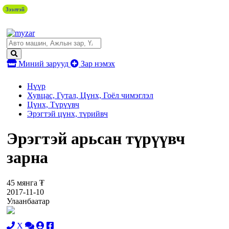
Зээлтэй
Миний зарууд
Зар нэмэх
Нүүр
Хувцас, Гутал, Цүнх, Гоёл чимэглэл
Цүнх, Түрүүвч
Эрэгтэй цүнх, түрийвч
Эрэгтэй арьсан түрүүвч
зарна
45 мянга ₮
2017-11-10
Улаанбаатар
X