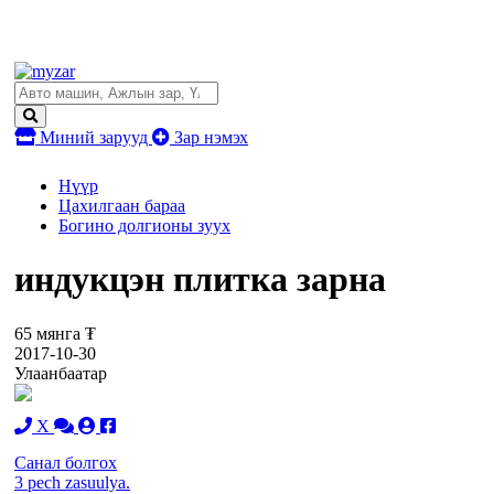
Миний зарууд
Зар нэмэх
Нүүр
Цахилгаан бараа
Богино долгионы зуух
индукцэн плитка зарна
65 мянга ₮
2017-10-30
Улаанбаатар
X
Санал болгох
3 pech zasuulya.