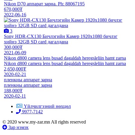
Nikon D70 аппарат зарна. Ph: 88067195
670,000₮
2022-06-16
3
Sony HDR-CX130 Бичлэгийн Камер 1920x1080 бичлэг
хийнэ 32GB SD card дагалдана
300,000₮
2021-06-09
Nikon d800 camera lens busad dagaldah heregsleliin hamt zarna
Nikon d800 camera lens busad dagaldah heregsleliin hamt zarna
2,650,000₮
2020-02-21
пленкны аппарат зарна
пленкны аппарат зарна
188,000₮
2020-02-11
Үйлчилгээний нөхцөл
9977-7142
© 2020 www.my-zar.mn All rights reserved
Зар нэмэх