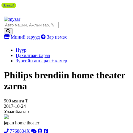
Зээлтэй
Зээлтэй
Зээлтэй
Зээлтэй
Зээлтэй
Миний зарууд
Зар нэмэх
Нүүр
Цахилгаан бараа
Зургийн аппарат + камер
Philips brendiin home theater
zarna
900 мянга ₮
2017-10-24
Улаанбаатар
japan home theater
7768834X