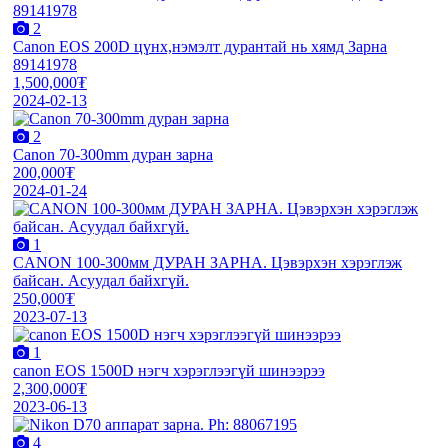
2
Canon EOS 200D цүнх,нэмэлт дурантай нь хямд Зарна
89141978
1,500,000₮
2024-02-13
2
Canon 70-300mm дуран зарна
200,000₮
2024-01-24
1
CANON 100-300мм ДУРАН ЗАРНА. Цэвэрхэн хэрэглэж
байсан. Асуудал байхгүй.
250,000₮
2023-07-13
1
canon EOS 1500D нэгч хэрэглээгүй шинээрээ
2,300,000₮
2023-06-13
4