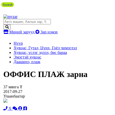
Зээлтэй
Зээлтэй
Миний зарууд
Зар нэмэх
Нүүр
Хувцас, Гутал, Цүнх, Гоёл чимэглэл
Хувцас, үслэг эдлэл, бөс бараа
Эмэгтэй хувцас
Даашинз, плаж
ОФФИС ПЛАЖ зарна
37 мянга ₮
2017-09-27
Улаанбаатар
X