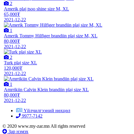
2
Amerik plaj tsoo shine size M, XL
65,000₮
2021-12-22
1
Amerik Tommy Hilfiger brandiin plaj size M, XL
80,000₮
2021-12-22
2
Turk plaj size XL
120,000₮
2021-12-22
1
Amrrikiin Calvin Klein brandiin plaj size XL
80,000₮
2021-12-22
Үйлчилгээний нөхцөл
9977-7142
© 2020 www.my-zar.mn All rights reserved
Зар нэмэх