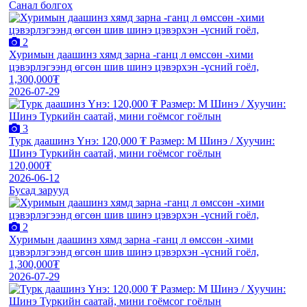
Санал болгох
2
Хуримын даашинз хямд зарна -ганц л өмссөн -хими
цэвэрлэгээнд өгсөн шив шинэ цэвэрхэн -үсний гоёл,
1,300,000₮
2026-07-29
3
Турк даашинз Үнэ: 120,000 ₮ Размер: M Шинэ / Хуучин:
Шинэ Туркийн саатай, мини гоёмсог гоёлын
120,000₮
2026-06-12
Бусад зарууд
2
Хуримын даашинз хямд зарна -ганц л өмссөн -хими
цэвэрлэгээнд өгсөн шив шинэ цэвэрхэн -үсний гоёл,
1,300,000₮
2026-07-29