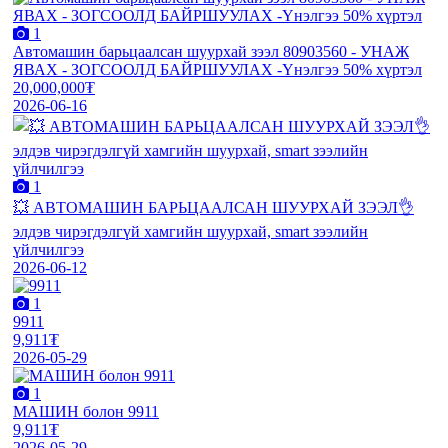
1
Автомашин барьцаалсан шуурхай зээл 80903560 - УНАЖ
ЯВАХ - ЗОГСООЛД БАЙРШУУЛАХ -Үнэлгээ 50% хүртэл
20,000,000₮
2026-06-16
1
💥 АВТОМАШИН БАРЬЦААЛСАН ШУУРХАЙ ЗЭЭЛ👌
элдэв чирэгдэлгүй хамгийн шуурхай, smart зээлийн
үйлчилгээ
2026-06-12
1
9911
9,911₮
2026-05-29
1
МАШИН болон 9911
9,911₮
2026-05-29