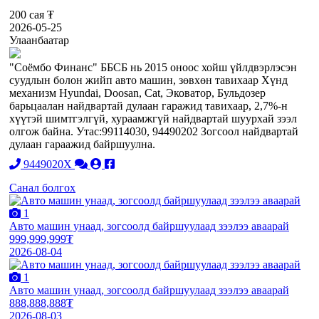
200 сая ₮
2026-05-25
Улаанбаатар
"Соёмбо Финанс" ББСБ нь 2015 оноос хойш үйлдвэрлэсэн
суудлын болон жийп авто машин, зөвхөн тавихаар Хүнд
механизм Hyundai, Doosan, Cat, Эковатор, Бульдозер
барьцаалан найдвартай дулаан гаражид тавихаар, 2,7%-н
хүүтэй шимтгэлгүй, хураамжгүй найдвартай шуурхай зээл
олгож байна. Утас:99114030, 94490202 Зогсоол найдвартай
дулаан гараажид байршуулна.
9449020X
Санал болгох
1
Авто машин унаад, зогсоолд байршуулаад зээлээ аваарай
999,999,999₮
2026-08-04
1
Авто машин унаад, зогсоолд байршуулаад зээлээ аваарай
888,888,888₮
2026-08-03