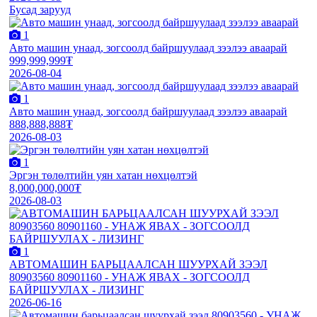
Бусад зарууд
1
Авто машин унаад, зогсоолд байршуулаад зээлээ аваарай
999,999,999₮
2026-08-04
1
Авто машин унаад, зогсоолд байршуулаад зээлээ аваарай
888,888,888₮
2026-08-03
1
Эргэн төлөлтийн уян хатан нөхцөлтэй
8,000,000,000₮
2026-08-03
1
АВТОМАШИН БАРЬЦААЛСАН ШУУРХАЙ ЗЭЭЛ
80903560 80901160 - УНАЖ ЯВАХ - ЗОГСООЛД
БАЙРШУУЛАХ - ЛИЗИНГ
2026-06-16