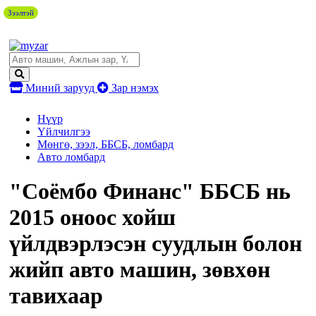
Зээлтэй
Миний зарууд
Зар нэмэх
Нүүр
Үйлчилгээ
Мөнгө, зээл, ББСБ, ломбард
Авто ломбард
"Соёмбо Финанс" ББСБ нь
2015 оноос хойш
үйлдвэрлэсэн суудлын болон
жийп авто машин, зөвхөн
тавихаар